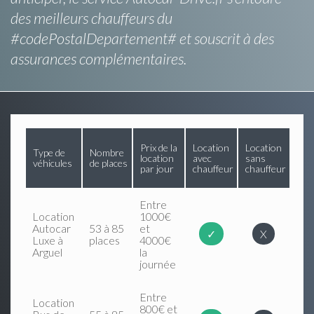
des meilleurs chauffeurs du
#codePostalDepartement# et souscrit à des
assurances complémentaires.
Prix de la
Location
Location
Type de
Nombre
location
avec
sans
véhicules
de places
par jour
chauffeur
chauffeur
Entre
Location
1000€
Autocar
53 à 85
et
✓
X
Luxe à
places
4000€
Arguel
la
journée
Entre
Location
800€ et