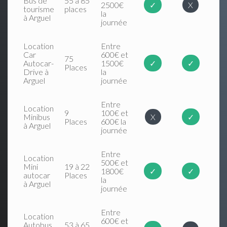
Bus de
55 à 85
2500€
✓
X
tourisme
places
la
à Arguel
journée
Location
Entre
Car
600€ et
75
Autocar-
1500€
✓
✓
Places
Drive à
la
Arguel
journée
Entre
Location
9
100€ et
Minibus
X
✓
Places
600€ la
à Arguel
journée
Entre
Location
500€ et
Mini
19 à 22
1800€
✓
✓
autocar
Places
la
à Arguel
journée
Entre
Location
600€ et
Autobus
53 à 65