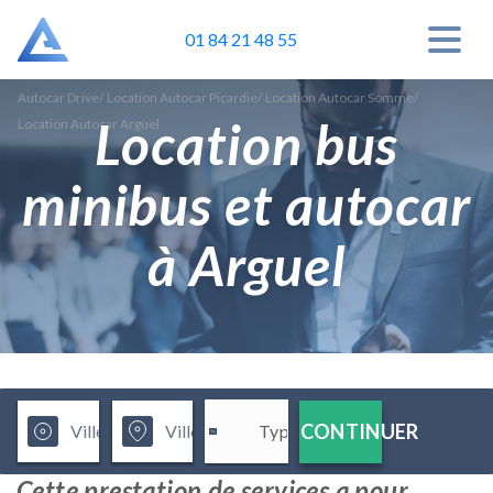
01 84 21 48 55
Autocar Drive
/
Location Autocar Picardie
/
Location Autocar Somme
/
Location bus
Location Autocar Arguel
minibus et autocar
à Arguel
CONTINUER
Cette prestation de services a pour