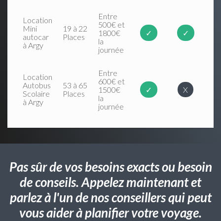
Entre
Location
500€ et
Mini
19 à 22
1800€
✓
✓
autocar
Places
la
à Argy
journée
Entre
Location
600€ et
Autobus
53 à 65
1500€
✓
X
Scolaire
Places
la
à Argy
journée
Pas sûr de vos besoins exacts ou besoin
de conseils. Appelez maintenant et
parlez à l'un de nos conseillers qui peut
vous aider à planifier votre voyage.