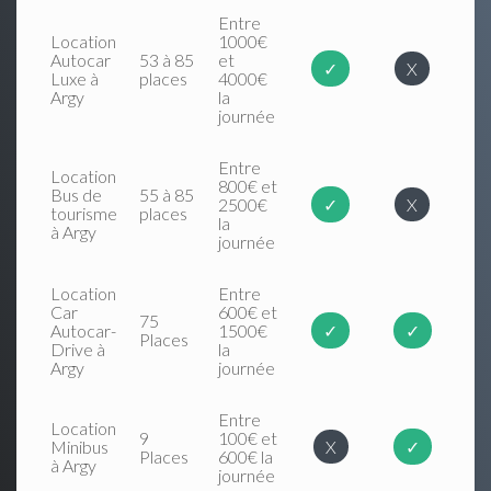
Entre
Location
1000€
Autocar
53 à 85
et
✓
X
Luxe à
places
4000€
Argy
la
journée
Entre
Location
800€ et
Bus de
55 à 85
2500€
✓
X
tourisme
places
la
à Argy
journée
Location
Entre
Car
600€ et
75
Autocar-
1500€
✓
✓
Places
Drive à
la
Argy
journée
Entre
Location
9
100€ et
Minibus
X
✓
Places
600€ la
à Argy
journée