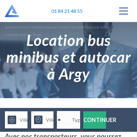
01 84 21 48 55
Autocar Drive
/
Location Autocar Centre
/
Location Autocar Indre
/
Location bus
Location Autocar Argy
minibus et autocar
à Argy
CONTINUER
Avec nos transporteurs, vous pourrez