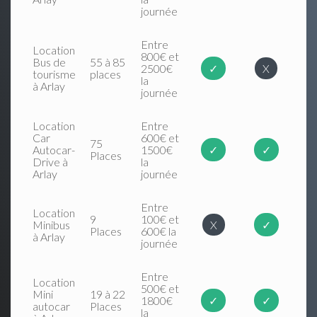
journée
Entre
Location
800€ et
Bus de
55 à 85
2500€
✓
X
tourisme
places
la
à Arlay
journée
Location
Entre
Car
600€ et
75
Autocar-
1500€
✓
✓
Places
Drive à
la
Arlay
journée
Entre
Location
9
100€ et
Minibus
X
✓
Places
600€ la
à Arlay
journée
Entre
Location
500€ et
Mini
19 à 22
1800€
✓
✓
autocar
Places
la