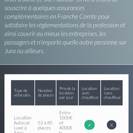
souscrire à quelques assurances
complémentaires en Franche Comte pour
satisfaire les réglementations de la profession et
ainsi couvrir au mieux les entreprises, les
passagers et n'importe quelle autre personne sur
Jura ou ailleurs.
Prix de la
Location
Location
Type de
Nombre
location
avec
sans
véhicules
de places
par jour
chauffeur
chauffeur
Entre
Location
1000€
Autocar
53 à 85
et
✓
X
Luxe à
places
4000€
Arlay
la