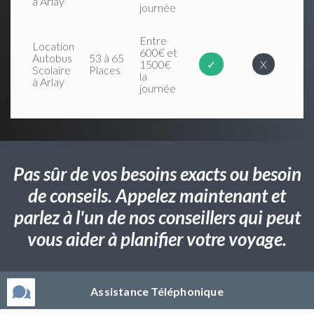
à Arlay
journée
Entre
Location
600€ et
Autobus
53 à 65
1500€
✓
X
Scolaire
Places
la
à Arlay
journée
Pas sûr de vos besoins exacts ou besoin
de conseils. Appelez maintenant et
parlez à l'un de nos conseillers qui peut
vous aider à planifier votre voyage.
Assistance Téléphonique