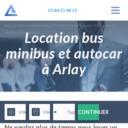
01 84 21 48 55
Autocar Drive
/
Location Autocar Franche Comte
/
Location Autocar Jura
/
Location bus
Location Autocar Arlay
minibus et autocar
à Arlay
CONTINUER
Ne perdez plus de temps pour louer un