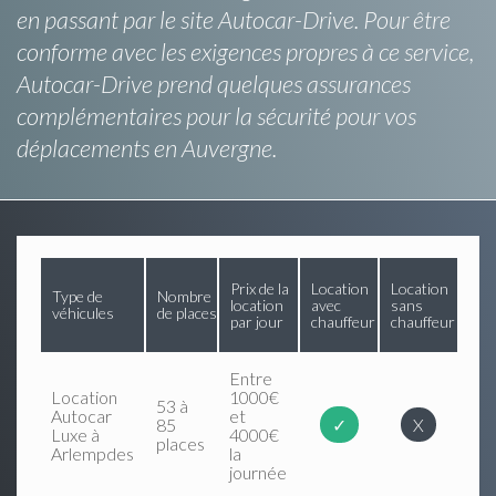
en passant par le site Autocar-Drive. Pour être
conforme avec les exigences propres à ce service,
Autocar-Drive prend quelques assurances
complémentaires pour la sécurité pour vos
déplacements en Auvergne.
Prix de la
Location
Location
Type de
Nombre
location
avec
sans
véhicules
de places
par jour
chauffeur
chauffeur
Entre
Location
1000€
53 à
Autocar
et
85
✓
X
Luxe à
4000€
places
Arlempdes
la
journée