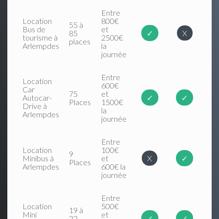
Entre
Location
800€
55 à
Bus de
et
85
✓
X
tourisme à
2500€
places
Arlempdes
la
journée
Entre
Location
600€
Car
75
et
Autocar-
✓
✓
Places
1500€
Drive à
la
Arlempdes
journée
Entre
Location
100€
9
Minibus à
et
X
✓
Places
Arlempdes
600€ la
journée
Entre
Location
500€
19 à
Mini
et
22
✓
✓