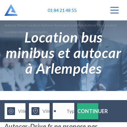
01 84 21 48 55
Autocar Drive
/
Location Autocar Auvergne
/
Location Autocar Haute-Loire
/
Location bus
Location Autocar Arlempdes
minibus et autocar
à Arlempdes
CONTINUER
Autocar-Drive.fr ne propose pas