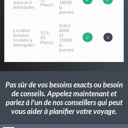
autocar à
1800€
Places
Arlempdes
la
journée
Entre
Location
600€
53 à
Autobus
et
65
✓
X
Scolaire à
1500€
Places
Arlempdes
la
journée
Pas sûr de vos besoins exacts ou besoin
de conseils. Appelez maintenant et
parlez à l'un de nos conseillers qui peut
vous aider à planifier votre voyage.