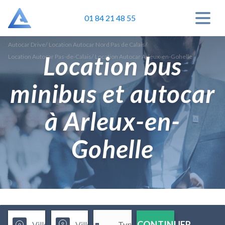
01 84 21 48 55
Autocar Drive
/
Location Autocar Nord Pas de Calais
/
Location bus
Location Autocar Pas-de-Calais
/
Location Autocar Arleux-en-Gohelle
minibus et autocar
à Arleux-en-
Gohelle
CONTINUER