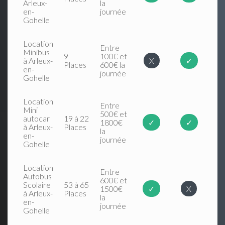
Arleux-
la
en-
journée
Gohelle
Location
Entre
Minibus
9
100€ et
à Arleux-
X
✓
Places
600€ la
en-
journée
Gohelle
Location
Entre
Mini
500€ et
autocar
19 à 22
1800€
✓
✓
à Arleux-
Places
la
en-
journée
Gohelle
Location
Entre
Autobus
600€ et
Scolaire
53 à 65
1500€
✓
X
à Arleux-
Places
la
en-
journée
Gohelle