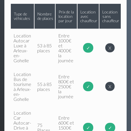
Prix de la
Location
Location
Type de
Nombre
location
avec
sans
véhicules
de places
par jour
chauffeur
chauffeur
Location
Entre
Autocar
1000€
Luxe à
53 à 85
et
✓
X
Arleux-
places
4000€
en-
la
Gohelle
journée
Location
Entre
Bus de
800€ et
tourisme
55 à 85
2500€
✓
X
à Arleux-
places
la
en-
journée
Gohelle
Location
Car
Entre
Autocar-
600€ et
75
Drive à
1500€
✓
✓
Places