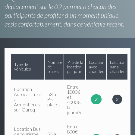
déplacement sur le 02 permet à chacun des
participants de profiter d'un moment unique,
assis confortablement, dans ce véhicule récent.
Nombre
Prix de la
Location
Location
Type de
de
location
avec
sans
véhicules
places
par jour
chauffeur
chauffeur
Entre
Location
1000€
Autocar Luxe
53 à
et
à
85
✓
X
4000€
Armentières-
places
la
sur-Ourcq
journée
Entre
Location Bus
800€
de tourisme
55 à