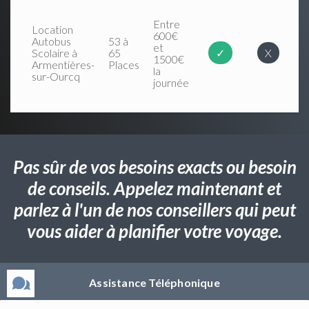
Entre
Location
600€
Autobus
53 à
et
Scolaire à
65
✓
X
1500€
Armentières-
Places
la
sur-Ourcq
journée
Pas sûr de vos besoins exacts ou besoin
de conseils. Appelez maintenant et
parlez à l'un de nos conseillers qui peut
vous aider à planifier votre voyage.
Assistance Téléphonique