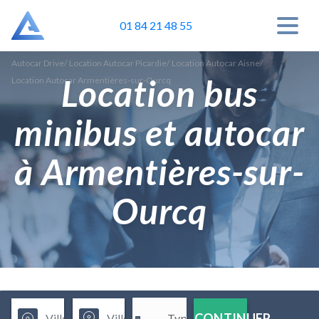
01 84 21 48 55
Autocar Drive
/
Location Autocar Picardie
/
Location Autocar Aisne
/
Location bus
Location Autocar Armentières-sur-Ourcq
minibus et autocar
à Armentières-sur-
Ourcq
CONTINUER