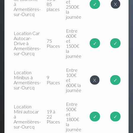
et
à
85
✓
X
2500€
Armentières-
places
la
sur-Ourcq
journée
Entre
Location Car
600€
Autocar-
75
et
Drive à
✓
✓
Places
1500€
Armentières-
la
sur-Ourcq
journée
Entre
Location
100€
Minibus à
9
et
X
✓
Armentières-
Places
600€ la
sur-Ourcq
journée
Entre
Location
500€
Mini autocar
19 à
et
à
22
✓
✓
1800€
Armentières-
Places
la
sur-Ourcq
journée