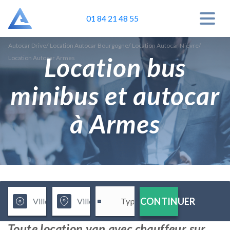
01 84 21 48 55
Autocar Drive
/
Location Autocar Bourgogne
/
Location Autocar Nièvre
/
Location bus
Location Autocar Armes
minibus et autocar
à Armes
CONTINUER
Toute location van avec chauffeur sur