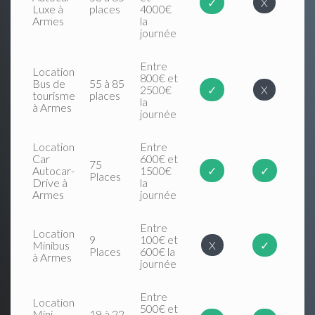
✓
X
Luxe à
places
4000€
Armes
la
journée
Entre
Location
800€ et
Bus de
55 à 85
2500€
✓
X
tourisme
places
la
à Armes
journée
Location
Entre
Car
600€ et
75
Autocar-
1500€
✓
✓
Places
Drive à
la
Armes
journée
Entre
Location
9
100€ et
Minibus
X
✓
Places
600€ la
à Armes
journée
Entre
Location
500€ et
Mini
19 à 22