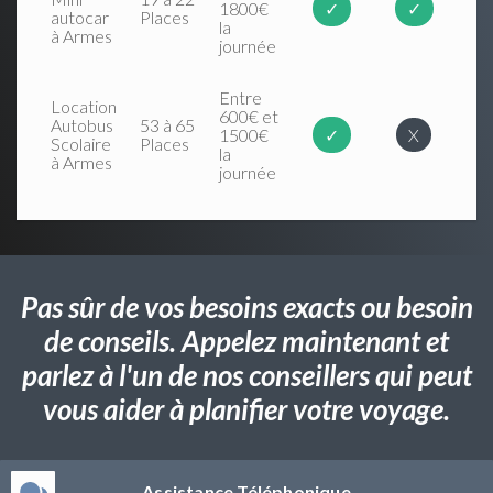
1800€
✓
✓
autocar
Places
la
à Armes
journée
Entre
Location
600€ et
Autobus
53 à 65
1500€
✓
X
Scolaire
Places
la
à Armes
journée
Pas sûr de vos besoins exacts ou besoin
de conseils. Appelez maintenant et
parlez à l'un de nos conseillers qui peut
vous aider à planifier votre voyage.
Assistance Téléphonique