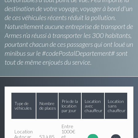
destination de votre voyage, voyager à bord d'un
de ces véhicules récents réduit la pollution.
Naturellement aucune entreprise de transport de
Armes n’a réussi à transporter les 300 habitants,
pourtant chacun de ces passagers qui ont loué un
minibus sur le #codePostalDepartement# sont
tout de même enjoués du service.
Prix de la
Location
Location
Type de
Nombre
location
avec
sans
véhicules
de places
par jour
chauffeur
chauffeur
Entre
Location
1000€
Autocar
53 à 85
et