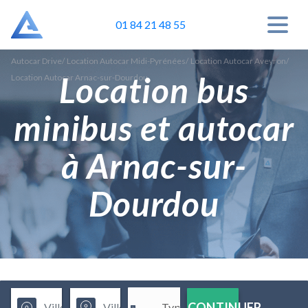
01 84 21 48 55
Autocar Drive
/
Location Autocar Midi-Pyrénées
/
Location Autocar Aveyron
/
Location bus
Location Autocar Arnac-sur-Dourdou
minibus et autocar
à Arnac-sur-
Dourdou
CONTINUER