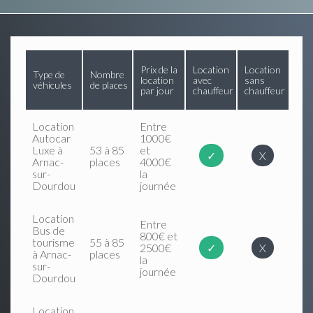
Prix de la
Location
Location
Type de
Nombre
location
avec
sans
véhicules
de places
par jour
chauffeur
chauffeur
Location
Entre
Autocar
1000€
Luxe à
53 à 85
et
✓
X
Arnac-
places
4000€
sur-
la
Dourdou
journée
Location
Entre
Bus de
800€ et
tourisme
55 à 85
2500€
✓
X
à Arnac-
places
la
sur-
journée
Dourdou
Location