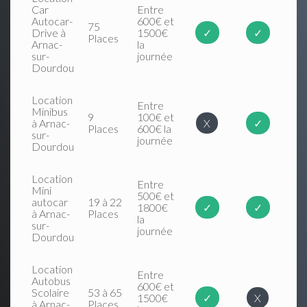
Car
Entre
Autocar-
600€ et
75
Drive à
1500€
✓
✓
Places
Arnac-
la
sur-
journée
Dourdou
Location
Entre
Minibus
9
100€ et
à Arnac-
X
✓
Places
600€ la
sur-
journée
Dourdou
Location
Entre
Mini
500€ et
autocar
19 à 22
1800€
✓
✓
à Arnac-
Places
la
sur-
journée
Dourdou
Location
Entre
Autobus
600€ et
Scolaire
53 à 65
1500€
✓
X
à Arnac-
Places