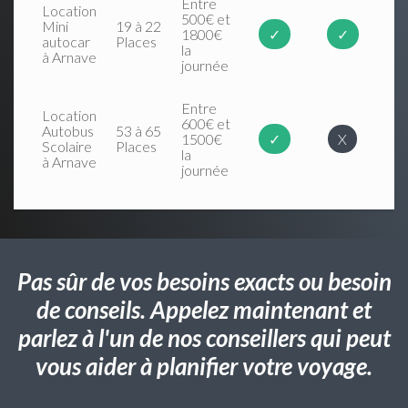
Entre
Location
500€ et
Mini
19 à 22
1800€
✓
✓
autocar
Places
la
à Arnave
journée
Entre
Location
600€ et
Autobus
53 à 65
1500€
✓
X
Scolaire
Places
la
à Arnave
journée
Pas sûr de vos besoins exacts ou besoin
de conseils. Appelez maintenant et
parlez à l'un de nos conseillers qui peut
vous aider à planifier votre voyage.