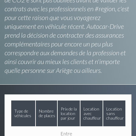
contrats avec les professionnels en #region, c'est
pour cette raison que vous voyagerez
uniquement en véhicule récent. Autocar-Drive
prend la décision de contracter des assurances
complémentaires pour encore un peu plus
correspondre aux demandes de la profession et
ainsi couvrir au mieux les clients et n'importe
quelle personne sur Ariège ou ailleurs.
Prix de la
Location
Location
Type de
Nombre
location
avec
sans
véhicules
de places
par jour
chauffeur
chauffeur
Entre