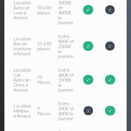
Location
1000€
Autocar
53 à 85
et
✓
X
Luxe à
places
4000€
Arnave
la
journée
Entre
Location
800€ et
Bus de
55 à 85
2500€
✓
X
tourisme
places
la
à Arnave
journée
Location
Entre
Car
600€ et
75
Autocar-
1500€
✓
✓
Places
Drive à
la
Arnave
journée
Entre
Location
9
100€ et
Minibus
X
✓
Places
600€ la
à Arnave
journée