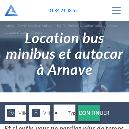
01 84 21 48 55
Autocar Drive
/
Location Autocar Midi-Pyrénées
/
Location Autocar Ariège
/
Location bus
Location Autocar Arnave
minibus et autocar
à Arnave
CONTINUER
Et si enfin vous ne perdiez plus de temps