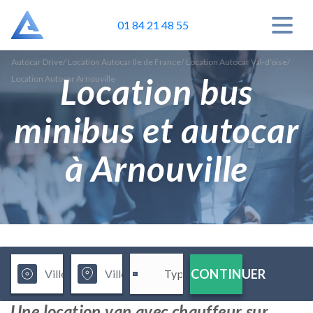
01 84 21 48 55
Autocar Drive
/
Location Autocar Ile de France
/
Location Autocar Val-d'oise
/
Location bus
Location Autocar Arnouville
minibus et autocar
à Arnouville
CONTINUER
Une location van avec chauffeur sur