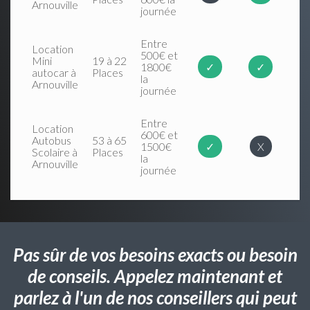
Arnouville
journée
Entre
Location
500€ et
Mini
19 à 22
1800€
✓
✓
autocar à
Places
la
Arnouville
journée
Entre
Location
600€ et
Autobus
53 à 65
1500€
✓
X
Scolaire à
Places
la
Arnouville
journée
Pas sûr de vos besoins exacts ou besoin
de conseils. Appelez maintenant et
parlez à l'un de nos conseillers qui peut