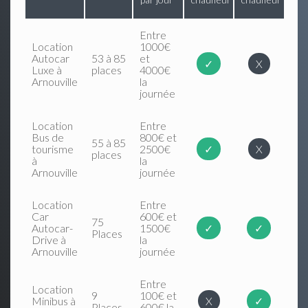
Entre
Location
1000€
Autocar
53 à 85
et
✓
X
Luxe à
places
4000€
Arnouville
la
journée
Location
Entre
Bus de
800€ et
55 à 85
tourisme
2500€
✓
X
places
à
la
Arnouville
journée
Location
Entre
Car
600€ et
75
Autocar-
1500€
✓
✓
Places
Drive à
la
Arnouville
journée
Entre
Location
9
100€ et
Minibus à
X
✓
Places
600€ la