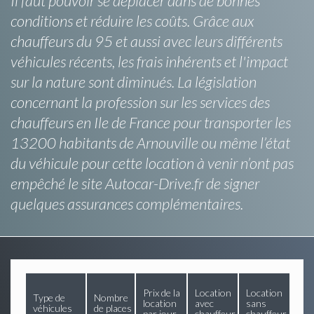
Il faut pouvoir se déplacer dans de bonnes
conditions et réduire les coûts. Grâce aux
chauffeurs du 95 et aussi avec leurs différents
véhicules récents, les frais inhérents et l'impact
sur la nature sont diminués. La législation
concernant la profession sur les services des
chauffeurs en Ile de France pour transporter les
13200 habitants de Arnouville ou même l’état
du véhicule pour cette location à venir n’ont pas
empêché le site Autocar-Drive.fr de signer
quelques assurances complémentaires.
Prix de la
Location
Location
Type de
Nombre
location
avec
sans
véhicules
de places
par jour
chauffeur
chauffeur