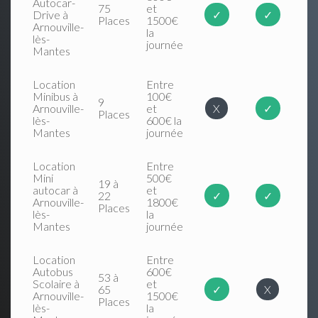
Autocar-
75
et
Drive à
✓
✓
Places
1500€
Arnouville-
la
lès-
journée
Mantes
Location
Entre
Minibus à
100€
9
Arnouville-
et
X
✓
Places
lès-
600€ la
Mantes
journée
Location
Entre
Mini
500€
19 à
autocar à
et
22
✓
✓
Arnouville-
1800€
Places
lès-
la
Mantes
journée
Location
Entre
Autobus
600€
53 à
Scolaire à
et
65
✓
X
Arnouville-
1500€
Places
lès-
la