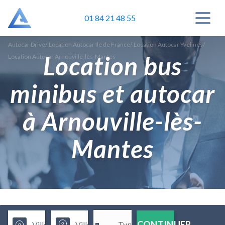
01 84 21 48 55
Autocar Drive
/
Location Autocar Ile de France
/
Location Autocar Yvelines
/
Location bus
Location Autocar Arnouville-lès-Mantes
minibus et autocar
à Arnouville-lès-
Mantes
CONTINUER