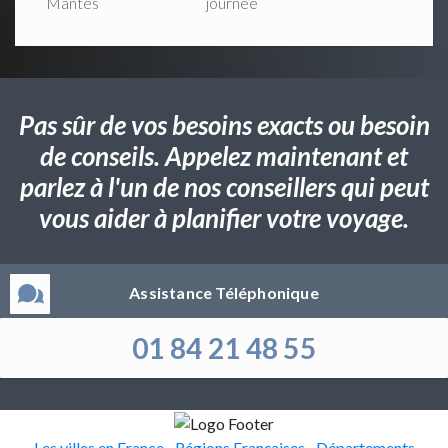
Mantes
journée
Pas sûr de vos besoins exacts ou besoin
de conseils. Appelez maintenant et
parlez à l'un de nos conseillers qui peut
vous aider à planifier votre voyage.
Assistance Téléphonique
01 84 21 48 55
Les villes en France
Régions Françaises
Départements