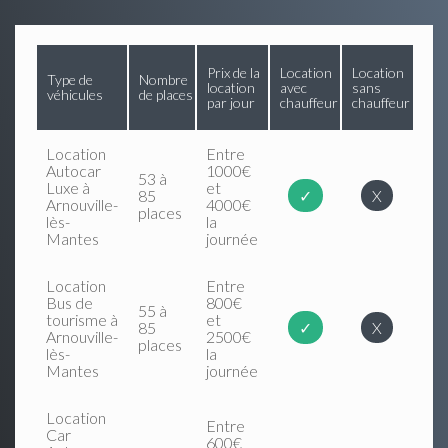
Prix de la
Location
Location
Type de
Nombre
location
avec
sans
véhicules
de places
par jour
chauffeur
chauffeur
Location
Entre
Autocar
1000€
53 à
Luxe à
et
85
✓
X
Arnouville-
4000€
places
lès-
la
Mantes
journée
Location
Entre
Bus de
800€
55 à
tourisme à
et
85
✓
X
Arnouville-
2500€
places
lès-
la
Mantes
journée
Location
Entre
Car
600€