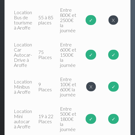
Entre
Location
800€ et
Bus de
55 à 85
2500€
✓
X
tourisme
places
la
à Aroffe
journée
Location
Entre
Car
600€ et
75
Autocar-
1500€
✓
✓
Places
Drive à
la
Aroffe
journée
Entre
Location
9
100€ et
Minibus
X
✓
Places
600€ la
à Aroffe
journée
Entre
Location
500€ et
Mini
19 à 22
1800€
✓
✓
autocar
Places
la
à Aroffe
journée