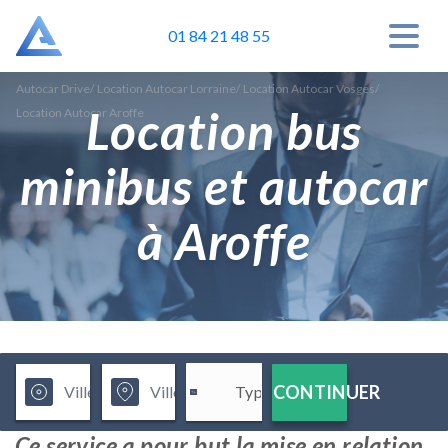
01 84 21 48 55
Autocar Drive
/
Location Autocar Lorraine
/
Location Autocar Vosges
/
Location bus
Location Autocar Aroffe
minibus et autocar
à Aroffe
CONTINUER
Ce service a pour but la mise en relation