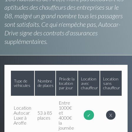
aptitudes des chauffeurs des entreprises sur le
88, malgré un grand nombre tous les passagers
sont satisfaits. Ce qui n'empêche pas, Autocar-
Drive signe des contrats d'assurances
supplémentaires.
Prix de la
Location
Location
Type de
Nombre
location
avec
sans
véhicules
de places
par jour
chauffeur
chauffeur
Entre
Location
1000€
Autocar
53 à 85
et
✓
X
Luxe à
places
4000€
Aroffe
la
journée