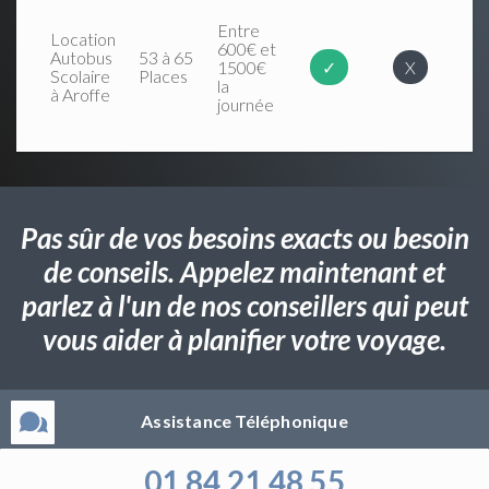
Entre
Location
600€ et
Autobus
53 à 65
1500€
✓
X
Scolaire
Places
la
à Aroffe
journée
Pas sûr de vos besoins exacts ou besoin
de conseils. Appelez maintenant et
parlez à l'un de nos conseillers qui peut
vous aider à planifier votre voyage.
Assistance Téléphonique
01 84 21 48 55