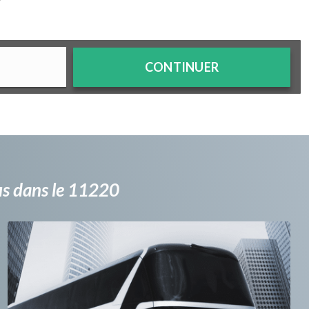
?
CONTINUER
bus dans le 11220