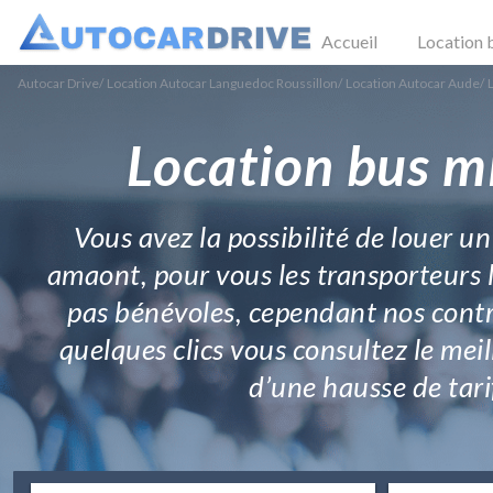
Accueil
Location 
Autocar Drive
/
Location Autocar Languedoc Roussillon
/
Location Autocar Aude
/
Location bus m
Vous avez la possibilité de louer u
amaont, pour vous les transporteurs 
pas bénévoles, cependant nos contra
quelques clics vous consultez le mei
d’une hausse de tarif