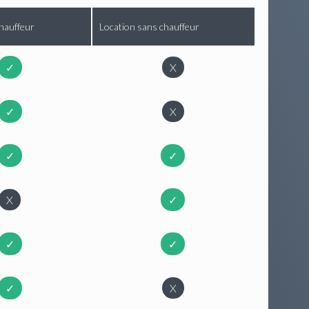
hauffeur
Location sans chauffeur
✓
X
✓
X
✓
✓
X
✓
✓
✓
✓
X