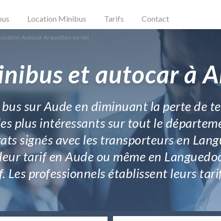
bus
Location Minibus
Tarifs
Contact
Location Autocar Arquettes-en-Val
inibus et autocar à A
n bus sur Aude en diminuant la perte de t
les plus intéressants sur tout le dépar
ts signés avec les transporteurs en Langu
lleur tarif en Aude ou même en Languedoc 
. Les professionnels établissent leurs tar