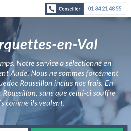
01 84 21 48 55
rquettes-en-Val
emps. Notre service a sélectionné en
tement Aude. Nous ne sommes forcément
edoc Roussillon inclus nos frais. En
Roussillon, sans que celui-ci souffre
ifs comme ils veulent.