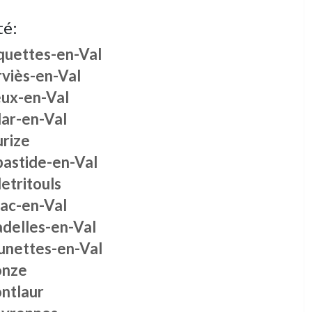
té:
quettes-en-Val
rviès-en-Val
eux-en-Val
lar-en-Val
urize
bastide-en-Val
letritouls
jac-en-Val
adelles-en-Val
unettes-en-Val
nze
ntlaur