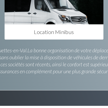
Location Minibus
uettes-en-Val.La bonne organisation de votre déplacem
ans oublier la mise à disposition de véhicules de der
es sociétés sont récents, ainsi le confort est supéri
 assurances en complément pour une plus grande sécur