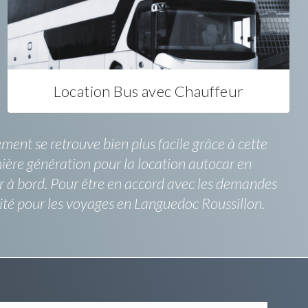
Location Bus avec Chauffeur
ent se retrouve bien plus facile grâce à cette
nière génération pour la location autocar en
eur à bord. Pour être en accord avec les demandes
ité pour les voyages en Languedoc Roussillon.