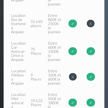
journée
Location
Entre
Bus de
800€ et
55 à 85
tourisme
2500€
✓
X
places
à
la
Arquian
journée
Location
Entre
Car
600€ et
75
Autocar-
1500€
✓
✓
Places
Drive à
la
Arquian
journée
Location
Entre
Minibus
9
100€ et
X
✓
à
Places
600€ la
Arquian
journée
Location
Entre
Mini
500€ et
19 à 22
autocar
1800€
✓
✓
Places
à
la