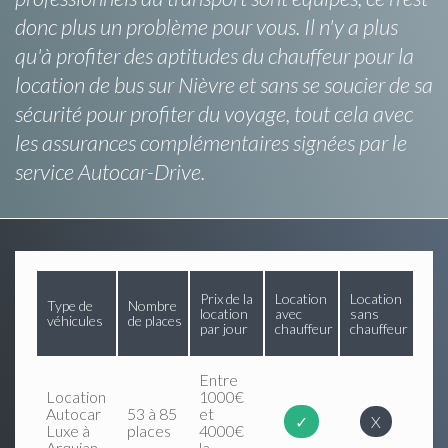
donc plus un problème pour vous. Il n'y a plus
qu'à profiter des aptitudes du chauffeur pour la
location de bus sur Nièvre et sans se soucier de sa
sécurité pour profiter du voyage, tout cela avec
les assurances complémentaires signées par le
service Autocar-Drive.
Prix de la
Location
Location
Type de
Nombre
location
avec
sans
véhicules
de places
par jour
chauffeur
chauffeur
Entre
Location
1000€
Autocar
53 à 85
et
✓
X
Luxe à
places
4000€
Arquian
la