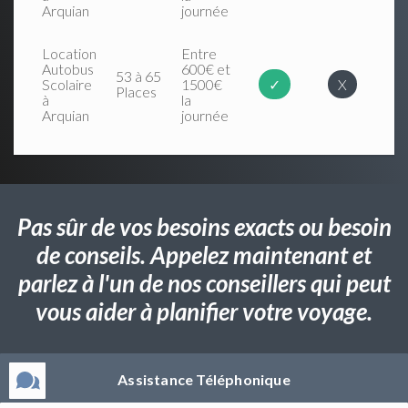
Arquian
journée
Location
Entre
Autobus
600€ et
53 à 65
Scolaire
1500€
✓
X
Places
à
la
Arquian
journée
Pas sûr de vos besoins exacts ou besoin
de conseils. Appelez maintenant et
parlez à l'un de nos conseillers qui peut
vous aider à planifier votre voyage.
Assistance Téléphonique