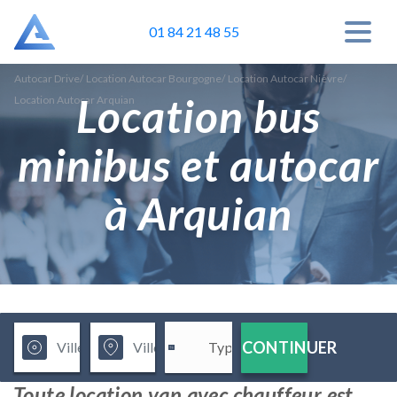
01 84 21 48 55
Autocar Drive
/
Location Autocar Bourgogne
/
Location Autocar Nièvre
/
Location bus
Location Autocar Arquian
minibus et autocar
à Arquian
CONTINUER
Toute location van avec chauffeur est