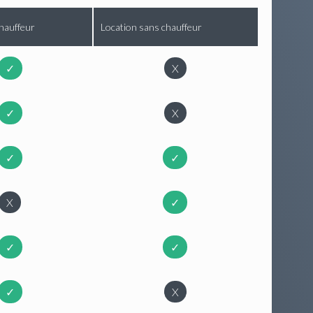
hauffeur
Location sans chauffeur
✓
X
✓
X
✓
✓
X
✓
✓
✓
✓
X