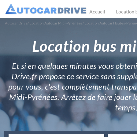
Accueil
Location 
Autocar Drive
/
Location Autocar Midi-Pyrénées
/
Location Autocar Hautes-Pyrén
Location bus mi
Et si en quelques minutes vous obten
Drive.fr propose ce service sans supplé
pour vous, c'est complètement transpare
Midi-Pyrénées. Arrêtez de faire jouer
temps, 