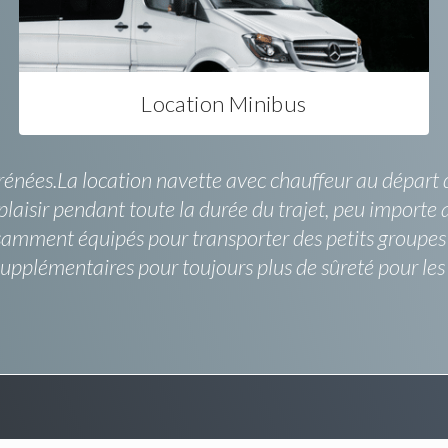
Location Minibus
yrénées.La location navette avec chauffeur au dépar
 plaisir pendant toute la durée du trajet, peu importe 
amment équipés pour transporter des petits groupes e
 supplémentaires pour toujours plus de sûreté pour l