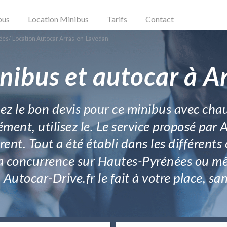
bus
Location Minibus
Tarifs
Contact
ées
/
Location Autocar Arras-en-Lavedan
nibus et autocar à 
iez le bon devis pour ce minibus avec cha
ment, utilisez le. Le service proposé par 
nt. Tout a été établi dans les différents
 la concurrence sur Hautes-Pyrénées ou 
Autocar-Drive.fr le fait à votre place, san