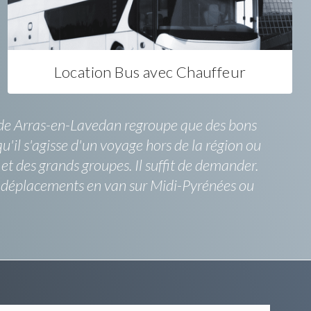
Location Bus avec Chauffeur
t de Arras-en-Lavedan regroupe que des bons
qu'il s'agisse d'un voyage hors de la région ou
t des grands groupes. Il suffit de demander.
es déplacements en van sur Midi-Pyrénées ou