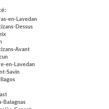
té:
ras-en-Lavedan
cizans-Dessus
eix
n
cizans-Avant
cun
re-en-Lavedan
nt-Savin
llagos
ast
u-Balagnas