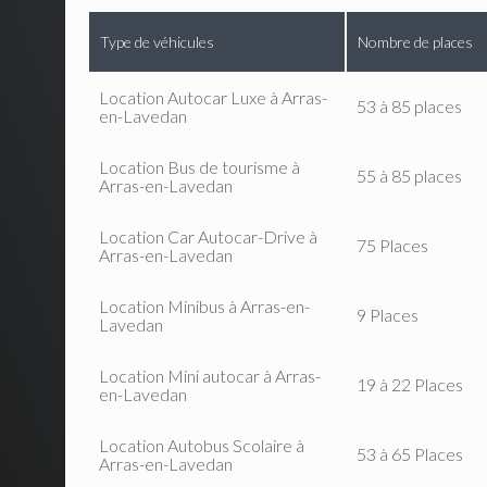
Type de véhicules
Nombre de places
Location Autocar Luxe à Arras-
53 à 85 places
en-Lavedan
Location Bus de tourisme à
55 à 85 places
Arras-en-Lavedan
Location Car Autocar-Drive à
75 Places
Arras-en-Lavedan
Location Minibus à Arras-en-
9 Places
Lavedan
Location Mini autocar à Arras-
19 à 22 Places
en-Lavedan
Location Autobus Scolaire à
53 à 65 Places
Arras-en-Lavedan