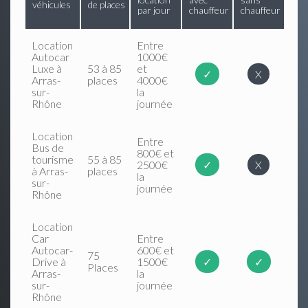
véhicules
de places
par jour
chauffeur
chauffeur
Location
Entre
Autocar
1000€
Luxe à
53 à 85
et
✓
X
Arras-
places
4000€
sur-
la
Rhône
journée
Location
Entre
Bus de
800€ et
tourisme
55 à 85
2500€
✓
X
à Arras-
places
la
sur-
journée
Rhône
Location
Car
Entre
Autocar-
600€ et
75
Drive à
1500€
✓
✓
Places
Arras-
la
sur-
journée
Rhône