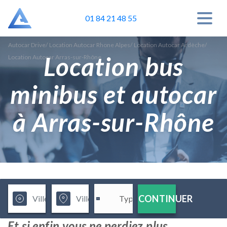
01 84 21 48 55
Autocar Drive
/
Location Autocar Rhone Alpes
/
Location Autocar Ardèche
/
Location bus
Location Autocar Arras-sur-Rhône
minibus et autocar
à Arras-sur-Rhône
CONTINUER
Et si enfin vous ne perdiez plus