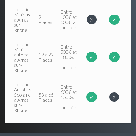
Location
Entre
Minibus
9
100€ et
à Arras-
X
✓
Places
600€ la
sur-
journée
Rhône
Location
Entre
Mini
500€ et
autocar
19 à 22
1800€
✓
✓
à Arras-
Places
la
sur-
journée
Rhône
Location
Entre
Autobus
600€ et
Scolaire
53 à 65
1500€
✓
X
à Arras-
Places
la
sur-
journée
Rhône