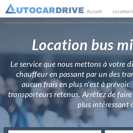
Accueil
Location 
Autocar Drive
/
Location Autocar Aquitaine
/
Location Autocar Pyrénées-Atlantiq
Location bus mi
Le service que nous mettons à votre di
chauffeur en passant par un des tran
aucun frais en plus n'est à prévoir.
transporteurs retenus. Arrêtez de fair
plus intéressant à