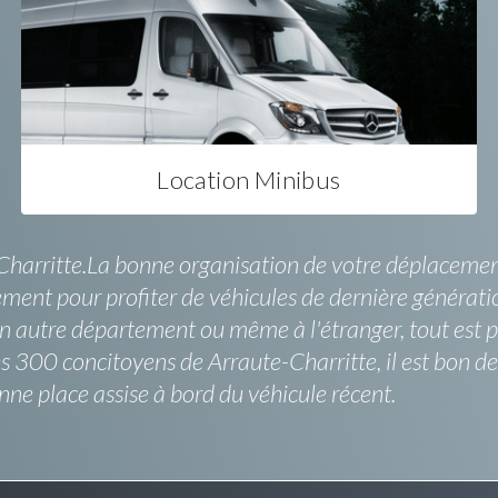
Location Minibus
harritte.La bonne organisation de votre déplacement s
ment pour profiter de véhicules de dernière générati
 autre département ou même à l'étranger, tout est pos
es 300 concitoyens de Arraute-Charritte, il est bon d
nne place assise à bord du véhicule récent.