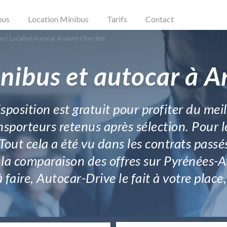
bus
Location Minibus
Tarifs
Contact
ues
/
Location Autocar Arraute-Charritte
nibus et autocar à A
sposition est gratuit pour profiter du mei
sporteurs retenus après sélection. Pour 
 Tout cela a été vu dans les contrats passé
e la comparaison des offres sur Pyrénées-A
 faire, Autocar-Drive le fait à votre place