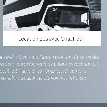
Location Bus avec Chauffeur
’avère bien simplifiée en profitant de ce service.
on pour votre réservation minibus avec chauffeur.
sible. Si, de fait, les nombreux chauffeurs
e signaler qu’aucun de ces voyageurs n’a pas