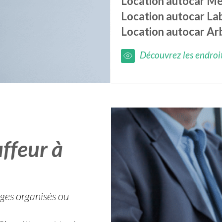
Location autocar
Mé
Location autocar
La
Location autocar
Ar
Découvrez les endroits
ffeur à
ages organisés ou