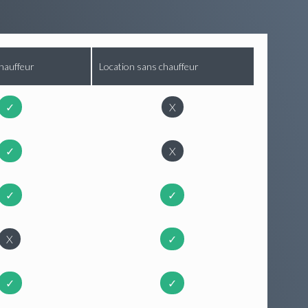
hauffeur
Location sans chauffeur
✓
X
✓
X
✓
✓
X
✓
✓
✓