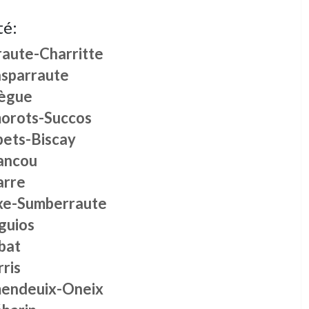
té:
raute-Charritte
sparraute
ègue
orots-Succos
bets-Biscay
ancou
arre
xe-Sumberraute
guios
bat
ris
endeuix-Oneix