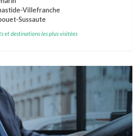
harin
bastide-Villefranche
bouet-Sussaute
 et destinations les plus visitées