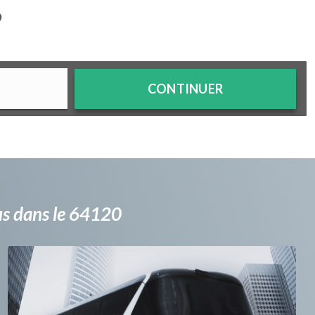
?
CONTINUER
bus dans le 64120