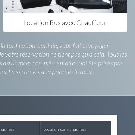
Location Bus avec Chauffeur
tarification clarifiée, vous faites voyager
 votre réservation ne tient pas qu'à cela. Tous les
s assurances complémentaires ont été prises par
. La sécurité est la priorité de tous.
hauffeur
Location sans chauffeur