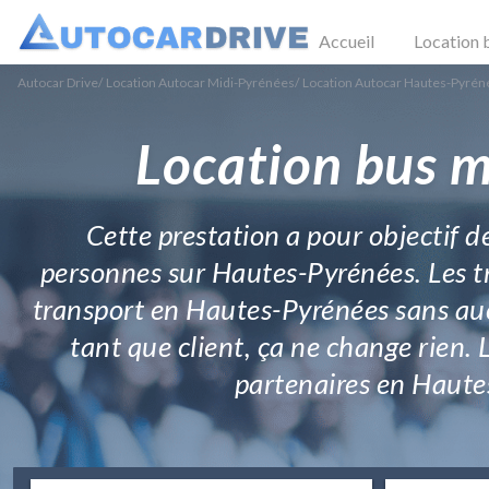
Accueil
Location 
Autocar Drive
/
Location Autocar Midi-Pyrénées
/
Location Autocar Hautes-Pyrén
Location bus m
Cette prestation a pour objectif de
personnes sur Hautes-Pyrénées. Les tr
transport en Hautes-Pyrénées sans auc
tant que client, ça ne change rien. 
partenaires en Haute