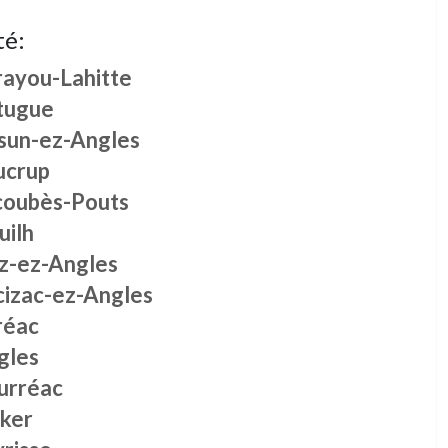
té:
rayou-Lahitte
tugue
sun-ez-Angles
ucrup
coubès-Pouts
uilh
z-ez-Angles
cizac-ez-Angles
réac
gles
urréac
sker