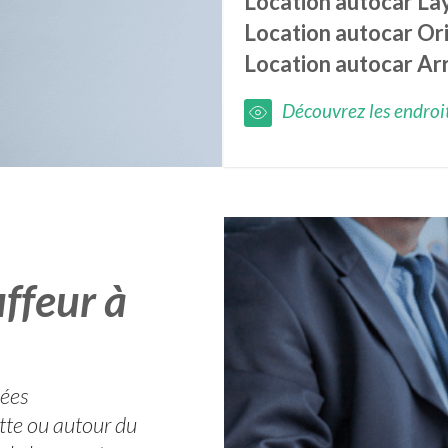
Location autocar
La
Location autocar
Or
Location autocar
Ar
Découvrez les endroits
ffeur à
nées
itte ou autour du