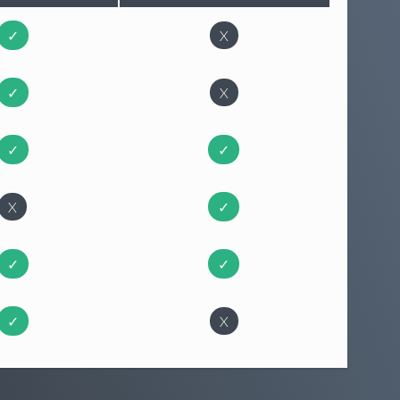
✓
X
✓
X
✓
✓
X
✓
✓
✓
✓
X