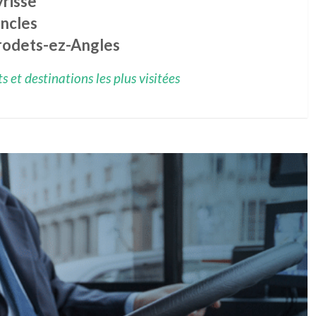
yrisse
incles
rodets-ez-Angles
 et destinations les plus visitées