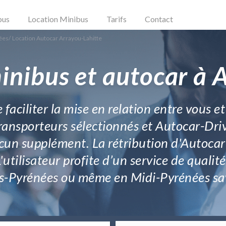
bus
Location Minibus
Tarifs
Contact
ées
/
Location Autocar Arrayou-Lahitte
inibus et autocar à 
 faciliter la mise en relation entre vous e
ansporteurs sélectionnés et Autocar-Drive.
un supplément. La rétribution d'Autocar-D
L'utilisateur profite d’un service de qual
s-Pyrénées ou même en Midi-Pyrénées sa