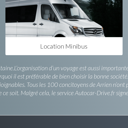
Location Minibus
aine.L’organisation d’un voyage est aussi importante q
uoi il est préférable de bien choisir la bonne société
joignables. Tous les 100 concitoyens de Arrien n’ont p
 ce soit. Malgré cela, le service Autocar-Drive.fr sig