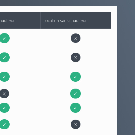
hauffeur
Location sans chauffeur
✓
X
✓
X
✓
✓
X
✓
✓
✓
✓
X