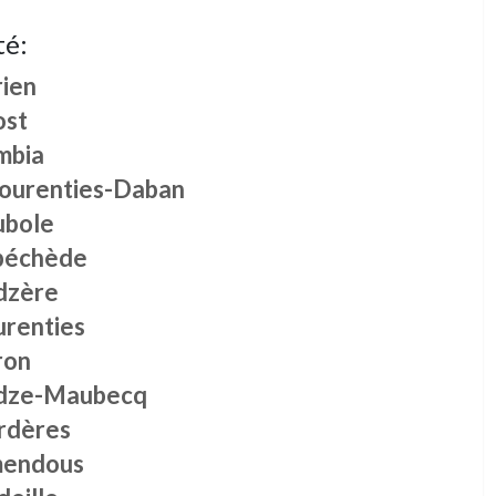
té:
rien
ost
mbia
lourenties-Daban
ubole
péchède
dzère
urenties
ron
dze-Maubecq
rdères
mendous