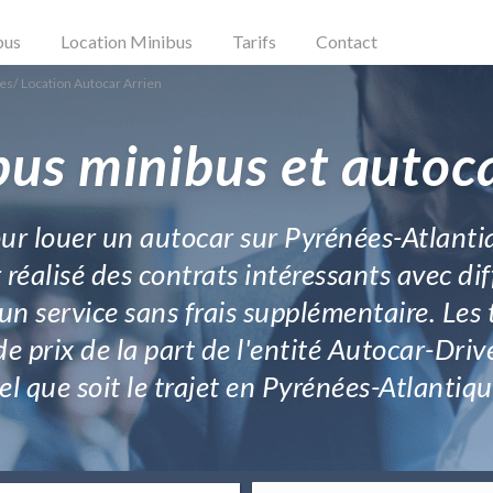
bus
Location Minibus
Tarifs
Contact
ues
/
Location Autocar Arrien
bus minibus et autoca
our louer un autocar sur Pyrénées-Atlantiq
 réalisé des contrats intéressants avec di
n service sans frais supplémentaire. Les ta
e prix de la part de l'entité Autocar-Drive.
el que soit le trajet en Pyrénées-Atlantiqu