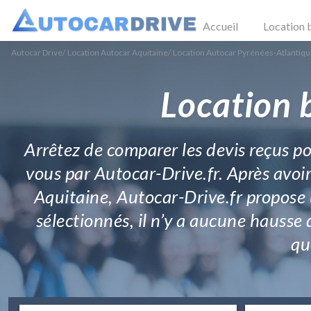
Accueil
Location 
Autocar Drive
/
Location Autocar Aquitaine
/
Location Autocar Pyrénées-Atlantiq
Location 
Arrêtez de comparer les devis reçus p
vous par Autocar-Drive.fr. Après avoir
Aquitaine, Autocar-Drive.fr propose u
sélectionnés, il n’y a aucune hausse d
qu