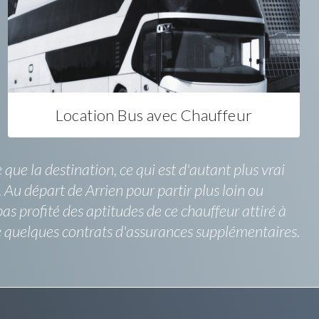
Location Bus avec Chauffeur
ue la destination, ce qui est d'autant plus vrai
. Au départ de Arrien pour partir plus loin ou
as profité des aptitudes de ce chauffeur attiré à
ne quelques contrats d'assurances supplémentaires.