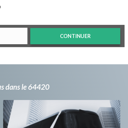
?
CONTINUER
bus dans le 64420