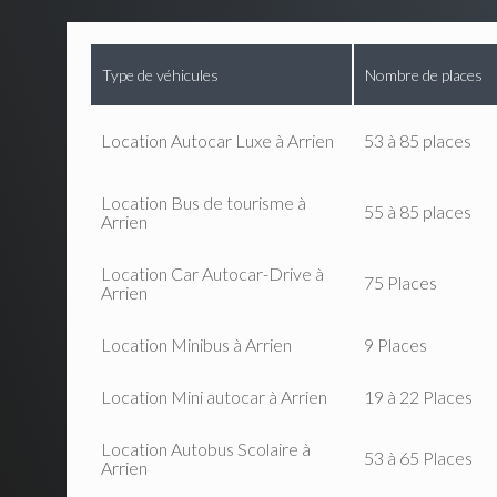
Type de véhicules
Nombre de places
Location Autocar Luxe à Arrien
53 à 85 places
Location Bus de tourisme à
55 à 85 places
Arrien
Location Car Autocar-Drive à
75 Places
Arrien
Location Minibus à Arrien
9 Places
Location Mini autocar à Arrien
19 à 22 Places
Location Autobus Scolaire à
53 à 65 Places
Arrien