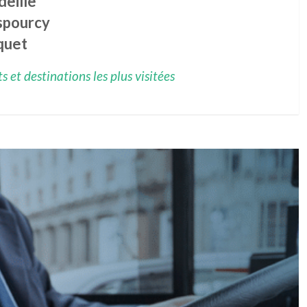
deille
spourcy
quet
 et destinations les plus visitées