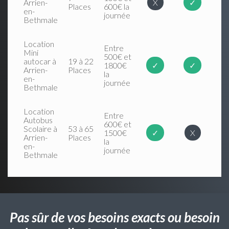
Arrien-
X
✓
Places
600€ la
en-
journée
Bethmale
Location
Entre
Mini
500€ et
autocar à
19 à 22
1800€
✓
✓
Arrien-
Places
la
en-
journée
Bethmale
Location
Entre
Autobus
600€ et
Scolaire à
53 à 65
1500€
✓
X
Arrien-
Places
la
en-
journée
Bethmale
Pas sûr de vos besoins exacts ou besoin