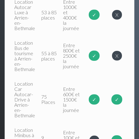
Location
Entre
Autocar
1000€
Luxe à
53 à 85
et
✓
X
Arrien-
places
4000€
en-
la
Bethmale
journée
Location
Entre
Bus de
800€ et
tourisme
55 à 85
2500€
✓
X
à Arrien-
places
la
en-
journée
Bethmale
Location
Car
Entre
Autocar-
600€ et
75
Drive à
1500€
✓
✓
Places
Arrien-
la
en-
journée
Bethmale
Location
Entre
Minibus à
9
100€ et