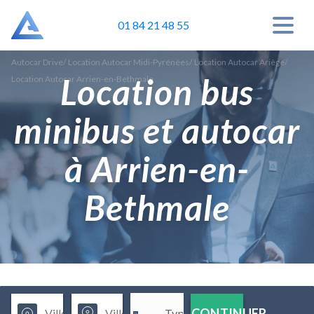
01 84 21 48 55
Autocar Drive
/
Location Autocar Midi-Pyrénées
/
Location Autocar Ariège
/
Location bus
Location Autocar Arrien-en-Bethmale
minibus et autocar
à Arrien-en-
Bethmale
CONTINUER