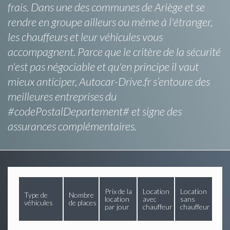
frais. Dans une des communes de Ariège et se
rendre en groupe ailleurs ou même à l'étranger,
les chauffeurs et leur véhicules vous
accompagnent. Parce que le critère de la sécurité
n'est pas négociable et qu'en principe il vaut
mieux anticiper, Autocar-Drive.fr s’entoure des
meilleures entreprises du
#codePostalDepartement# et signe des
assurances complémentaires.
Prix de la
Location
Location
Type de
Nombre
location
avec
sans
véhicules
de places
par jour
chauffeur
chauffeur