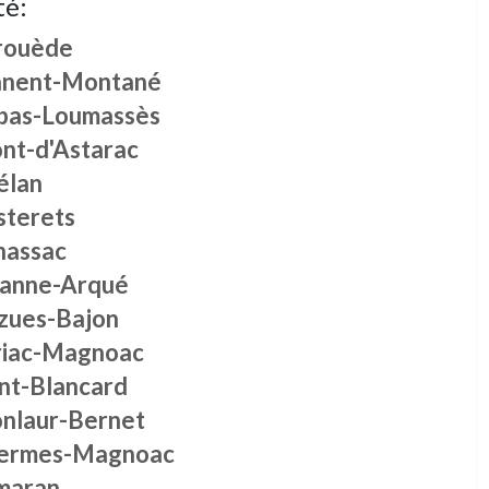
té:
rouède
nent-Montané
bas-Loumassès
nt-d'Astarac
élan
sterets
nassac
lanne-Arqué
zues-Bajon
riac-Magnoac
int-Blancard
nlaur-Bernet
ermes-Magnoac
maran