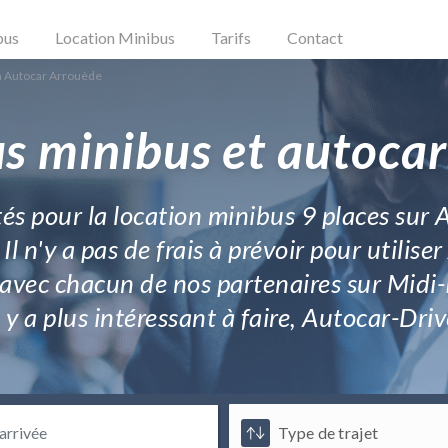
bus
Location Minibus
Tarifs
Contact
n Autocar Arrouède
s minibus et autoca
otés pour la location minibus 9 places sur
Il n'y a pas de frais à prévoir pour utili
 avec chacun de nos partenaires sur Midi-P
 a plus intéressant à faire, Autocar-Drive.f