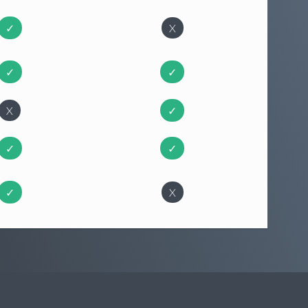
✓
X
✓
✓
X
✓
✓
✓
✓
X