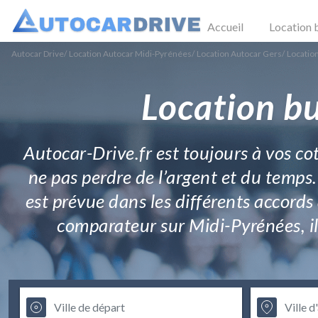
Accueil
Location 
Autocar Drive
/
Location Autocar Midi-Pyrénées
/
Location Autocar Gers
/
Locatio
Location bu
Autocar-Drive.fr est toujours à vos c
ne pas perdre de l’argent et du temps. 
est prévue dans les différents accords
comparateur sur Midi-Pyrénées, il y