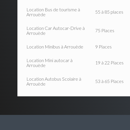
Location Bus de tourisme à
55 à 85 places
Arrouède
Location Car Autocar-Drive à
75 Places
Arrouède
Location Minibus à Arrouède
9 Places
Location Mini autocar à
19 à 22 Places
Arrouède
Location Autobus Scolaire à
53 à 65 Places
Arrouède