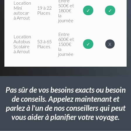
Entre
Location
500€ et
Mini
19 à 22
1800€
✓
✓
autocar
Places
la
à Arrout
journée
Entre
Location
600€ et
Autobus
53 à 65
1500€
✓
X
Scolaire
Places
la
à Arrout
journée
Pas sûr de vos besoins exacts ou besoin
de conseils. Appelez maintenant et
parlez à l'un de nos conseillers qui peut
vous aider à planifier votre voyage.