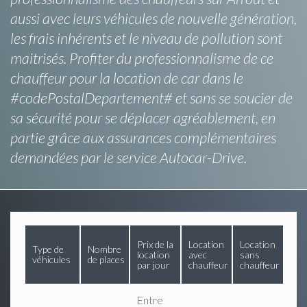
aussi avec leurs véhicules de nouvelle génération,
les frais inhérents et le niveau de pollution sont
maitrisés. Profiter du professionnalisme de ce
chauffeur pour la location de car dans le
#codePostalDepartement# et sans se soucier de
sa sécurité pour se déplacer agréablement, en
partie grâce aux assurances complémentaires
demandées par le service Autocar-Drive.
Prix de la
Location
Location
Type de
Nombre
location
avec
sans
véhicules
de places
par jour
chauffeur
chauffeur
Entre