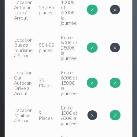
Location
1000€
Autocar
53 à 85
et
✓
X
Luxe à
places
4000€
Arrout
la
journée
Entre
Location
800€ et
Bus de
55 à 85
2500€
✓
X
tourisme
places
la
à Arrout
journée
Location
Entre
Car
600€ et
75
Autocar-
1500€
✓
✓
Places
Drive à
la
Arrout
journée
Entre
Location
9
100€ et
Minibus
X
✓
Places
600€ la
à Arrout
journée