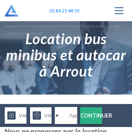
01 84 21 48 55
Autocar Drive
/
Location Autocar Midi-Pyrénées
/
Location Autocar Ariège
/
Location bus
Location Autocar Arrout
minibus et autocar
à Arrout
CONTINUER
Nous ne proposons pas la location