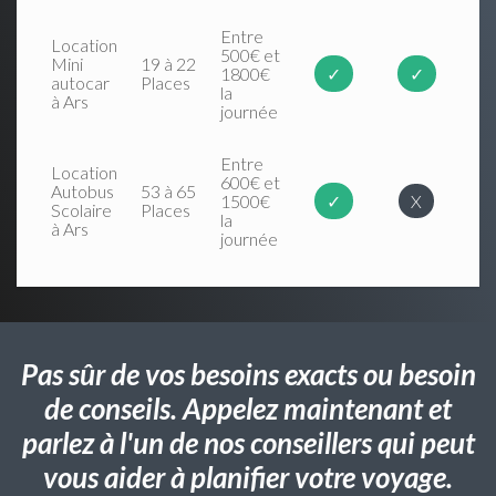
Entre
Location
500€ et
Mini
19 à 22
1800€
✓
✓
autocar
Places
la
à Ars
journée
Entre
Location
600€ et
Autobus
53 à 65
1500€
✓
X
Scolaire
Places
la
à Ars
journée
Pas sûr de vos besoins exacts ou besoin
de conseils. Appelez maintenant et
parlez à l'un de nos conseillers qui peut
vous aider à planifier votre voyage.