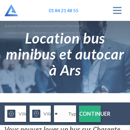
01 84 21 48 55
Autocar Drive
/
Location Autocar Poitou Charente
/
Location bus
Location Autocar Charente
/
Location Autocar Ars
minibus et autocar
à Ars
CONTINUER
Vous pouvez louer un bus sur Charente