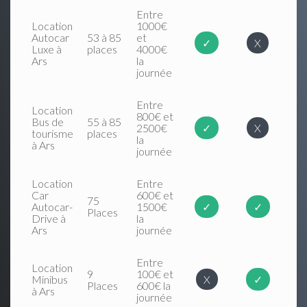
Entre
Location
1000€
Autocar
53 à 85
et
✓
X
Luxe à
places
4000€
Ars
la
journée
Entre
Location
800€ et
Bus de
55 à 85
2500€
✓
X
tourisme
places
la
à Ars
journée
Location
Entre
Car
600€ et
75
Autocar-
1500€
✓
✓
Places
Drive à
la
Ars
journée
Entre
Location
9
100€ et
Minibus
X
✓
Places
600€ la
à Ars
journée