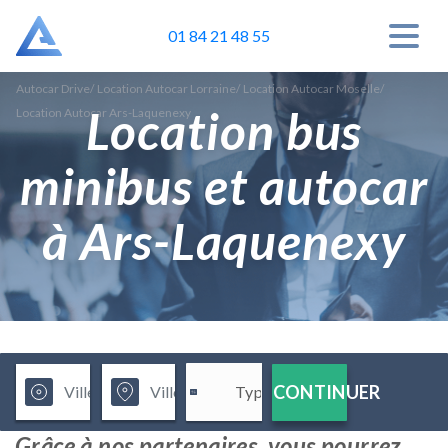
01 84 21 48 55
Autocar Drive
/
Location Autocar Lorraine
/
Location Autocar Moselle
/
Location bus
Location Autocar Ars-Laquenexy
minibus et autocar
à Ars-Laquenexy
CONTINUER
Grâce à nos partenaires, vous pourrez