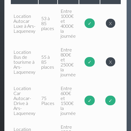
Entre
Location
1000€
53 à
Autocar
et
85
✓
X
Luxe à Ars-
4000€
places
Laquenexy
la
journée
Entre
Location
800€
Bus de
55 à
et
tourisme à
85
✓
X
2500€
Ars-
places
la
Laquenexy
journée
Location
Entre
Car
600€
Autocar-
75
et
✓
✓
Drive à
Places
1500€
Ars-
la
Laquenexy
journée
Entre
Location