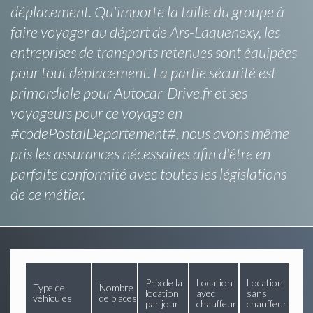
déplacement. Qu'importe la taille du groupe à
faire voyager au départ de Ars-Laquenexy, les
entreprises de transports retenues sont équipées
pour tout déplacement. La partie sécurité est
primordiale pour Autocar-Drive.fr et ses
voyageurs pour ce voyage en
#codePostalDepartement#, nous avons même
pris les assurances nécessaires afin d'être en
parfaite conformité avec toutes les législations
de ce métier.
Prix de la
Location
Location
Type de
Nombre
location
avec
sans
véhicules
de places
par jour
chauffeur
chauffeur