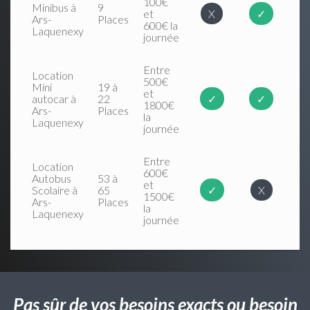
100€
Minibus à
9
et
X
✓
Ars-
Places
600€ la
Laquenexy
journée
Entre
Location
500€
Mini
19 à
et
autocar à
22
✓
✓
1800€
Ars-
Places
la
Laquenexy
journée
Entre
Location
600€
Autobus
53 à
et
Scolaire à
65
✓
X
1500€
Ars-
Places
la
Laquenexy
journée
Pas sûr de vos besoins exacts ou besoin