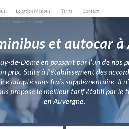
bus
Location Minibus
Tarifs
Contact
tion Autocar Ars-les-Favets
minibus et autocar à 
Puy-de-Dôme en passant par l’un de nos p
on prix. Suite à l'établissement des accor
ce adapté sans frais supplémentaire. Il n
vous propose le meilleur tarif établi par
en Auvergne.