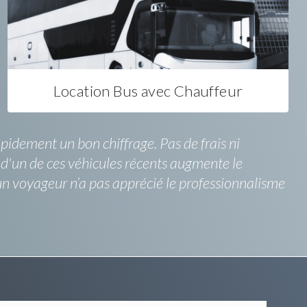
Location Bus avec Chauffeur
apidement un bon chiffrage. Pas de frais ni
 d'un de ces véhicules récents augmente le
cun voyageur n’a pas apprécié le professionnalisme