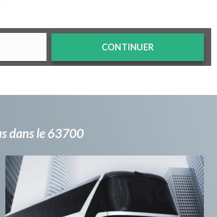
?
CONTINUER
bus dans le 63700