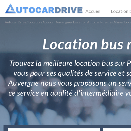
Accueil
Location 
Autocar Drive
/
Location Autocar Auvergne
/
Location Autocar Puy-de-Dôme
/
Loca
Location bus 
Trouvez la meilleure location bus sur 
vous pour ses qualités de service et s
Auvergne nous vous proposons un servi
ce service en qualité d'intermédiaire 