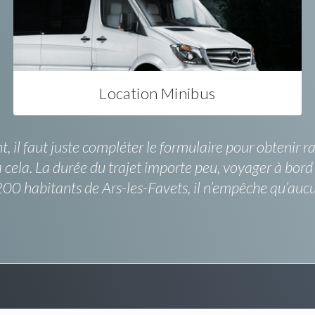
Location Minibus
, il faut juste compléter le formulaire pour obtenir r
 cela. La durée du trajet importe peu, voyager à bord
s 200 habitants de Ars-les-Favets, il n’empêche qu’au