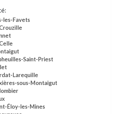
té:
s-les-Favets
Crouzille
nnet
Celle
ntaigut
heuilles-Saint-Priest
let
rdat-Larequille
xières-sous-Montaigut
lombier
ux
int-Éloy-les-Mines