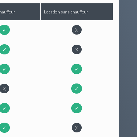
hauffeur
Location sans chauffeur
✓
X
✓
X
✓
✓
X
✓
✓
✓
✓
X