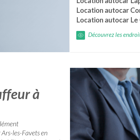
Location autocar
La
Location autocar
Co
Location autocar
Le
Découvrez les endroits
ffeur à
plément
r Ars-les-Favets en