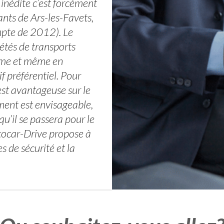
 inédite c’est forcément
ants de Ars-les-Favets,
mpte de 2012). Le
étés de transports
ôme et même en
f préférentiel. Pour
 est avantageuse sur le
ement est envisageable,
qu’il se passera pour le
utocar-Drive propose à
s de sécurité et la