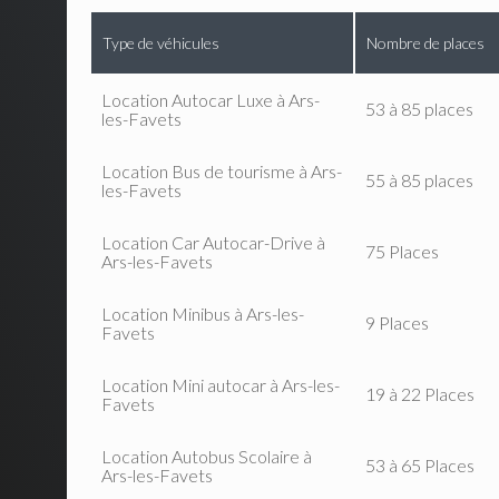
Type de véhicules
Nombre de places
Location Autocar Luxe à Ars-
53 à 85 places
les-Favets
Location Bus de tourisme à Ars-
55 à 85 places
les-Favets
Location Car Autocar-Drive à
75 Places
Ars-les-Favets
Location Minibus à Ars-les-
9 Places
Favets
Location Mini autocar à Ars-les-
19 à 22 Places
Favets
Location Autobus Scolaire à
53 à 65 Places
Ars-les-Favets