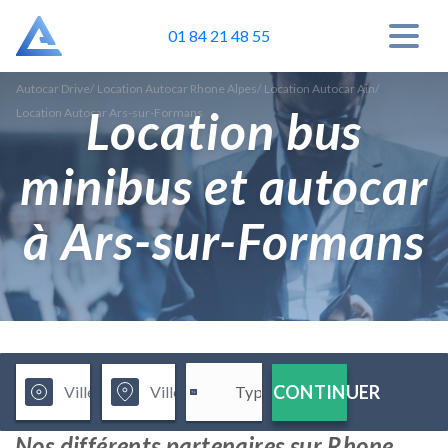
01 84 21 48 55
Autocar Drive
/
Location Autocar Rhone Alpes
/
Location Autocar Ain
/
Location bus
Location Autocar Ars-sur-Formans
minibus et autocar
à Ars-sur-Formans
CONTINUER
Nos différents partenaires sur Rhone