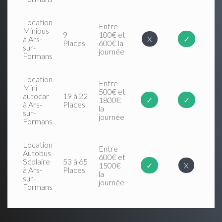
Location
Entre
Minibus
9
100€ et
à Ars-
X
✓
Places
600€ la
sur-
journée
Formans
Location
Entre
Mini
500€ et
autocar
19 à 22
1800€
✓
✓
à Ars-
Places
la
sur-
journée
Formans
Location
Entre
Autobus
600€ et
Scolaire
53 à 65
1500€
✓
X
à Ars-
Places
la
sur-
journée
Formans