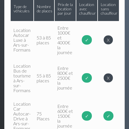
Prix de la
Location
Location
Type de
Nombre
location
avec
sans
véhicules
de places
par jour
chauffeur
chauffeur
Entre
Location
1000€
Autocar
53 à 85
et
Luxe à
✓
X
places
4000€
Ars-sur-
la
Formans
journée
Location
Entre
Bus de
800€ et
tourisme
55 à 85
2500€
✓
X
à Ars-
places
la
sur-
journée
Formans
Location
Entre
Car
600€ et
Autocar-
75
1500€
✓
✓
Drive à
Places
la
Ars-sur-
journée
Formans