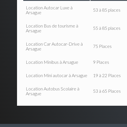
Location Autocar Luxe à
53 à 85 places
Arsague
Location Bus de tourisme à
55 à 85 places
Arsague
Location Car Autocar-Drive à
75 Places
Arsague
Location Minibus à Arsague
9 Places
Location Mini autocar à Arsague
19 à 22 Places
Location Autobus Scolaire à
53 à 65 Places
Arsague