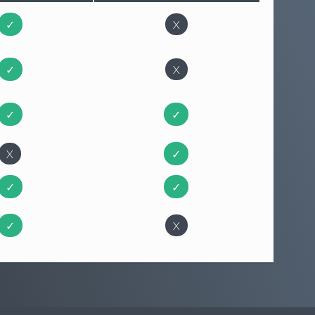
✓
X
✓
X
✓
✓
X
✓
✓
✓
✓
X