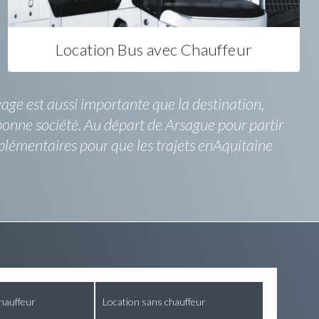
Location Bus avec Chauffeur
yage est aussi importante que la destination,
 bonne société. Au départ de Arsague pour partir
mplémentaires pour que les trajets enAquitaine
hauffeur
Location sans chauffeur