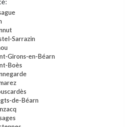
té:
sague
h
nnut
tel-Sarrazin
ou
int-Girons-en-Béarn
int-Boès
nnegarde
marez
uscardès
igts-de-Béarn
nzacq
sages
stennes