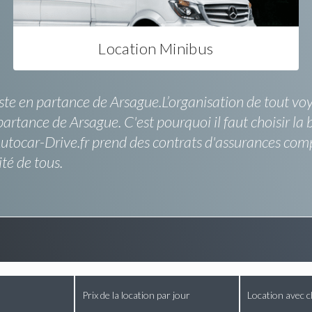
Location Minibus
uste en partance de Arsague.L’organisation de tout vo
artance de Arsague. C'est pourquoi il faut choisir la
. Autocar-Drive.fr prend des contrats d'assurances co
ité de tous.
Prix de la location par jour
Location avec c