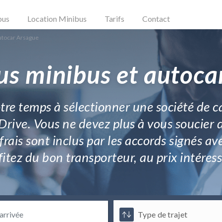
bus
Location Minibus
Tarifs
Contact
utocar Arsague
us minibus et autoca
votre temps à sélectionner une société de c
Drive. Vous ne devez plus à vous soucier 
rais sont inclus par les accords signés a
ofitez du bon transporteur, au prix intéres