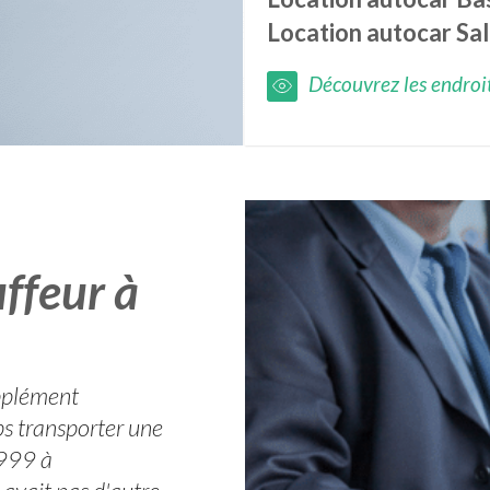
Location autocar
Sal
Découvrez les endroits
ffeur à
pplément
ps transporter une
1999 à