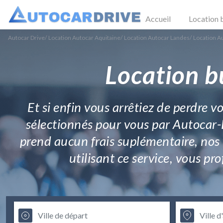
Accueil
Location 
Autocar Drive
/
Location Autocar Aquitaine
/
Location Autocar Landes
/
Location A
Location b
Et si enfin vous arrêtiez de perdre 
sélectionnés pour vous par Autocar-
prend aucun frais suplémentaire, nos f
utilisant ce service, vous pr