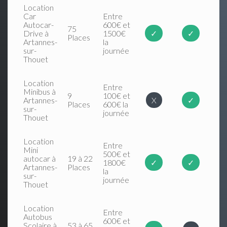
Location
Car
Entre
Autocar-
600€ et
75
Drive à
1500€
✓
✓
Places
Artannes-
la
sur-
journée
Thouet
Location
Entre
Minibus à
9
100€ et
Artannes-
X
✓
Places
600€ la
sur-
journée
Thouet
Location
Entre
Mini
500€ et
autocar à
19 à 22
1800€
✓
✓
Artannes-
Places
la
sur-
journée
Thouet
Location
Entre
Autobus
600€ et
Scolaire à
53 à 65