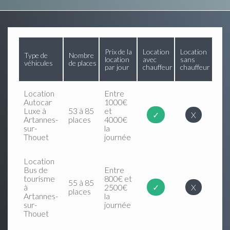
Prix de la
Location
Location
Type de
Nombre
location
avec
sans
véhicules
de places
par jour
chauffeur
chauffeur
Location
Entre
Autocar
1000€
Luxe à
53 à 85
et
✓
X
Artannes-
places
4000€
sur-
la
Thouet
journée
Location
Bus de
Entre
tourisme
800€ et
55 à 85
à
2500€
✓
X
places
Artannes-
la
sur-
journée
Thouet