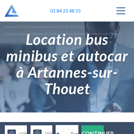
01 84 21 48 55
Autocar Drive
/
Location Autocar Pays de la Loire
/
Location bus
Location Autocar Maine-et-Loire
/
Location Autocar Artannes-sur-Thouet
minibus et autocar
à Artannes-sur-
Thouet
CONTINUER