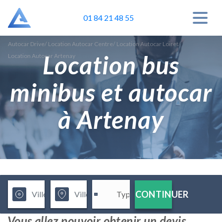
01 84 21 48 55
Autocar Drive
/
Location Autocar Centre
/
Location Autocar Loiret
/
Location bus
Location Autocar Artenay
minibus et autocar
à Artenay
CONTINUER
Vous allez pouvoir obtenir un devis