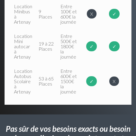
Location
Entre
Minibus
9
100€ et
X
✓
à
Places
600€ la
Artenay
journée
Location
Entre
Mini
500€ et
19 à 22
autocar
1800€
✓
✓
Places
à
la
Artenay
journée
Location
Entre
Autobus
600€ et
53 à 65
Scolaire
1500€
✓
X
Places
à
la
Artenay
journée
Pas sûr de vos besoins exacts ou besoin