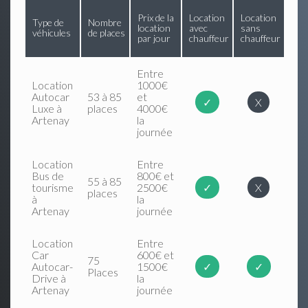
Prix de la
Location
Location
Type de
Nombre
location
avec
sans
véhicules
de places
par jour
chauffeur
chauffeur
Entre
Location
1000€
Autocar
53 à 85
et
✓
X
Luxe à
places
4000€
Artenay
la
journée
Location
Entre
Bus de
800€ et
55 à 85
tourisme
2500€
✓
X
places
à
la
Artenay
journée
Location
Entre
Car
600€ et
75
Autocar-
1500€
✓
✓
Places
Drive à
la
Artenay
journée