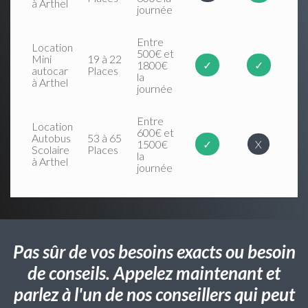
à Arthel
journée
Entre
Location
500€ et
Mini
19 à 22
1800€
✓
✓
autocar
Places
la
à Arthel
journée
Entre
Location
600€ et
Autobus
53 à 65
1500€
✓
X
Scolaire
Places
la
à Arthel
journée
Pas sûr de vos besoins exacts ou besoin
de conseils. Appelez maintenant et
parlez à l'un de nos conseillers qui peut