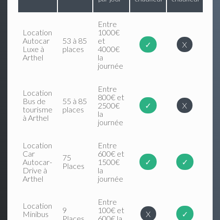
Entre
Location
1000€
Autocar
53 à 85
et
✓
X
Luxe à
places
4000€
Arthel
la
journée
Entre
Location
800€ et
Bus de
55 à 85
2500€
✓
X
tourisme
places
la
à Arthel
journée
Location
Entre
Car
600€ et
75
Autocar-
1500€
✓
✓
Places
Drive à
la
Arthel
journée
Entre
Location
9
100€ et
Minibus
X
✓
Places
600€ la