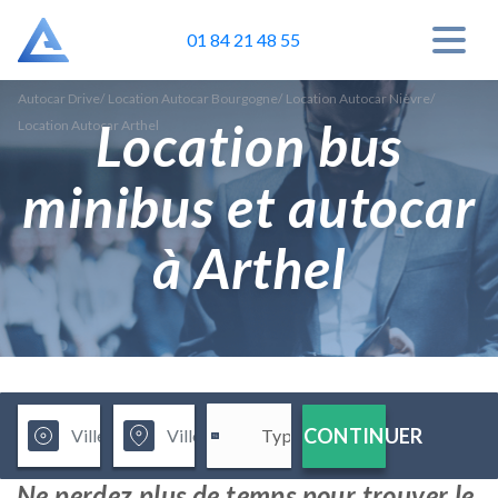
01 84 21 48 55
Autocar Drive
/
Location Autocar Bourgogne
/
Location Autocar Nièvre
/
Location bus
Location Autocar Arthel
minibus et autocar
à Arthel
CONTINUER
Ne perdez plus de temps pour trouver le