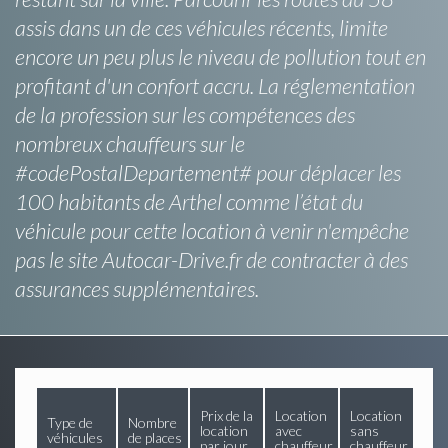
assis dans un de ces véhicules récents, limite
encore un peu plus le niveau de pollution tout en
profitant d'un confort accru. La réglementation
de la profession sur les compétences des
nombreux chauffeurs sur le
#codePostalDepartement# pour déplacer les
100 habitants de Arthel comme l’état du
véhicule pour cette location à venir n'empêche
pas le site Autocar-Drive.fr de contracter à des
assurances supplémentaires.
Prix de la
Location
Location
Type de
Nombre
location
avec
sans
véhicules
de places
par jour
chauffeur
chauffeur