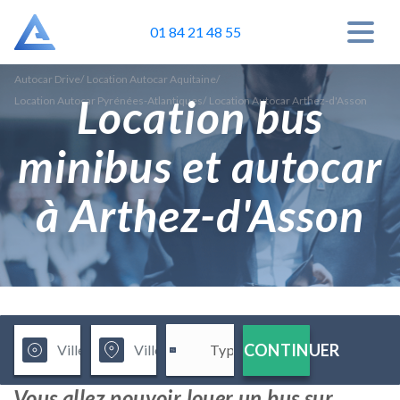
01 84 21 48 55
Autocar Drive
/
Location Autocar Aquitaine
/
Location bus
Location Autocar Pyrénées-Atlantiques
/
Location Autocar Arthez-d'Asson
minibus et autocar
à Arthez-d'Asson
CONTINUER
Vous allez pouvoir louer un bus sur