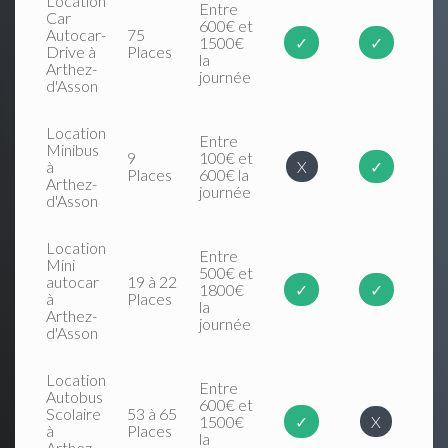
Location
Entre
Car
600€ et
Autocar-
75
1500€
✓
✓
Drive à
Places
la
Arthez-
journée
d'Asson
Location
Entre
Minibus
9
100€ et
à
X
✓
Places
600€ la
Arthez-
journée
d'Asson
Location
Entre
Mini
500€ et
autocar
19 à 22
1800€
✓
✓
à
Places
la
Arthez-
journée
d'Asson
Location
Entre
Autobus
600€ et
Scolaire
53 à 65
1500€
✓
X
à
Places
la
Arthez-