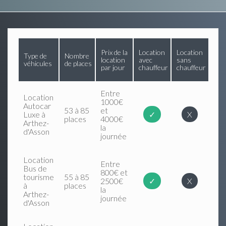
Prix de la
Location
Location
Type de
Nombre
location
avec
sans
véhicules
de places
par jour
chauffeur
chauffeur
Entre
Location
1000€
Autocar
53 à 85
et
Luxe à
✓
X
places
4000€
Arthez-
la
d'Asson
journée
Location
Entre
Bus de
800€ et
tourisme
55 à 85
2500€
✓
X
à
places
la
Arthez-
journée
d'Asson