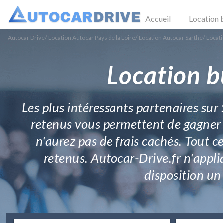
Accueil
Location 
Autocar Drive
/
Location Autocar Pays de la Loire
/
Location Autocar Sarthe
/
Locat
Location b
Les plus intéressants partenaires sur
retenus vous permettent de gagner d
n'aurez pas de frais cachés. Tout c
retenus. Autocar-Drive.fr n'appl
disposition un 