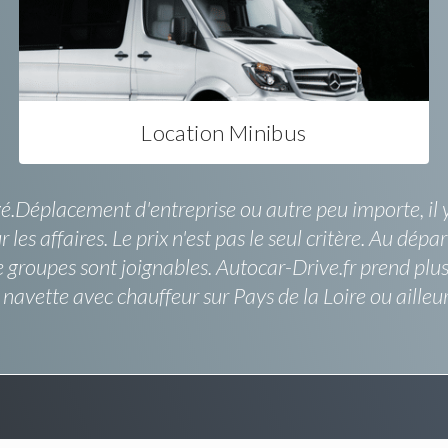
Location Minibus
ezé.Déplacement d'entreprise ou autre peu importe, il 
 les affaires. Le prix n'est pas le seul critère. Au d
de groupes sont joignables. Autocar-Drive.fr prend pl
avette avec chauffeur sur Pays de la Loire ou ailleurs.