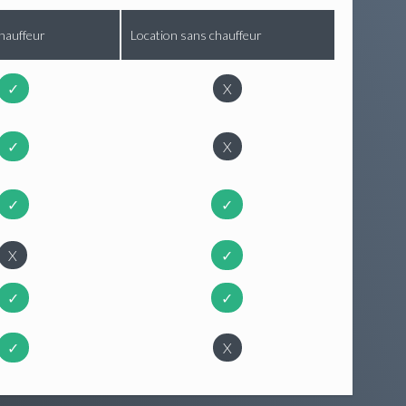
hauffeur
Location sans chauffeur
✓
X
✓
X
✓
✓
X
✓
✓
✓
✓
X