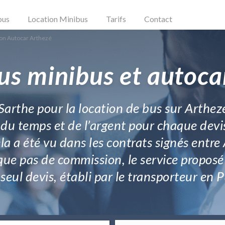
bus
Location Minibus
Tarifs
Contact
ion Autocar Arthezé
us minibus et autoca
 Sarthe pour la location de bus sur Arthez
u temps et de l’argent pour chaque devis
ela a été vu dans les contrats signés entre
ique pas de commission, le service propos
seul devis, établi par le transporteur en P