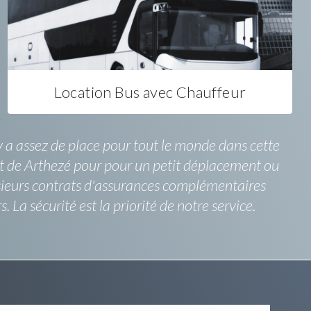
Location Bus avec Chauffeur
y a assez de place pour tout le monde dans cette
épart de Arthezé pour pour un petit déplacement ou
usieurs contrats d'assurances complémentaires
 La sécurité est la priorité de notre service.