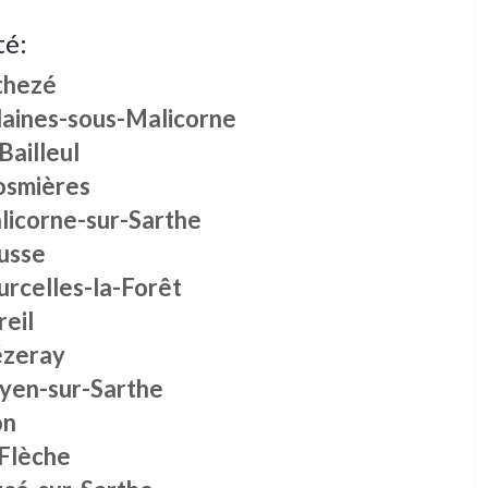
té:
thezé
laines-sous-Malicorne
Bailleul
osmières
licorne-sur-Sarthe
usse
urcelles-la-Forêt
eil
zeray
yen-sur-Sarthe
on
 Flèche