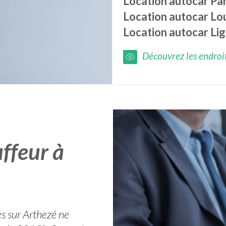
Location autocar
Pa
Location autocar
Lou
Location autocar
Li
Découvrez les endroits
ffeur à
es sur Arthezé ne