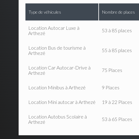
Type de véhicules
Nombre de places
Location Autocar Luxe à
53 à 85 places
Arthezé
Location Bus de tourisme à
55 à 85 places
Arthezé
Location Car Autocar-Drive à
75 Places
Arthezé
Location Minibus à Arthezé
9 Places
Location Mini autocar à Arthezé
19 à 22 Places
Location Autobus Scolaire à
53 à 65 Places
Arthezé