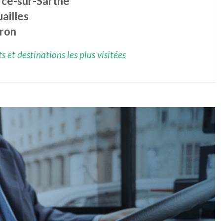
rcé-sur-Sarthe
ailles
gron
 et destinations les plus visitées