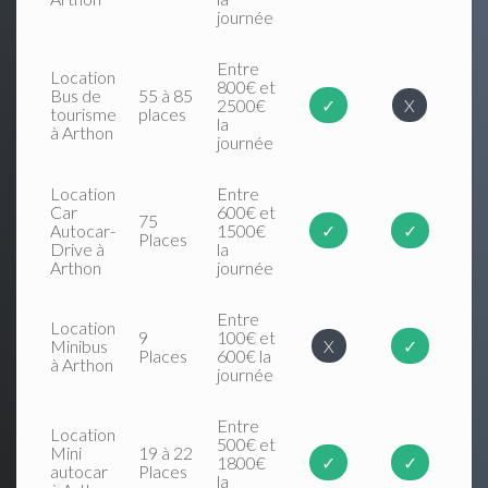
journée
Entre
Location
800€ et
Bus de
55 à 85
2500€
✓
X
tourisme
places
la
à Arthon
journée
Location
Entre
Car
600€ et
75
Autocar-
1500€
✓
✓
Places
Drive à
la
Arthon
journée
Entre
Location
9
100€ et
Minibus
X
✓
Places
600€ la
à Arthon
journée
Entre
Location
500€ et
Mini
19 à 22
1800€
✓
✓
autocar
Places
la