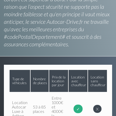
raison que l’aspect sécurité ne supporte pas la
moindre faiblesse et qu'en principe il vaut mieux
anticiper, le service Autocar-Drive.fr ne travaille
qu'avec les meilleures entreprises du
#codePostalDepartement# et souscrit à des
assurances complémentaires.
Prix de la
Location
Location
Type de
Nombre
location
avec
sans
véhicules
de places
par jour
chauffeur
chauffeur
Entre
Location
1000€
Autocar
53 à 85
et
✓
X
Luxe à
places
4000€
Arthon
la