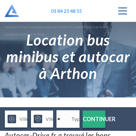
01 84 21 48 55
Autocar Drive
/
Location Autocar Centre
/
Location Autocar Indre
/
Location bus
Location Autocar Arthon
minibus et autocar
à Arthon
CONTINUER
Autocar-Drive.fr a trouvé les bons