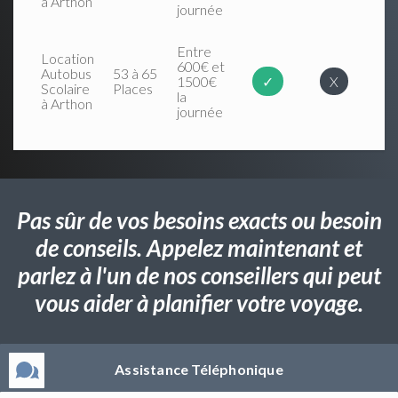
à Arthon
journée
Entre
Location
600€ et
Autobus
53 à 65
1500€
✓
X
Scolaire
Places
la
à Arthon
journée
Pas sûr de vos besoins exacts ou besoin
de conseils. Appelez maintenant et
parlez à l'un de nos conseillers qui peut
vous aider à planifier votre voyage.
Assistance Téléphonique