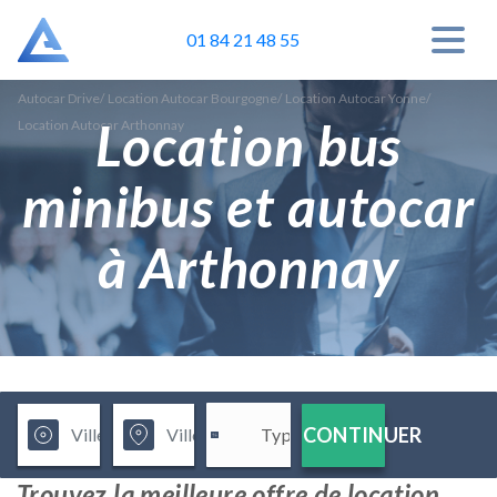
01 84 21 48 55
Autocar Drive
/
Location Autocar Bourgogne
/
Location Autocar Yonne
/
Location bus
Location Autocar Arthonnay
minibus et autocar
à Arthonnay
CONTINUER
Trouvez la meilleure offre de location