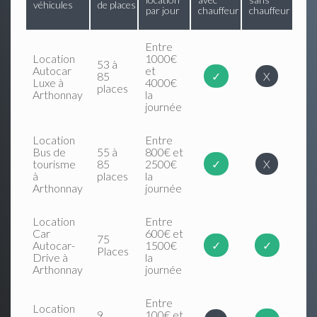
véhicules
de places
par jour
chauffeur
chauffeur
Entre
Location
1000€
53 à
Autocar
et
85
✓
X
Luxe à
4000€
places
Arthonnay
la
journée
Location
Entre
Bus de
55 à
800€ et
tourisme
85
2500€
✓
X
à
places
la
Arthonnay
journée
Location
Entre
Car
600€ et
75
Autocar-
1500€
✓
✓
Places
Drive à
la
Arthonnay
journée
Entre
Location
9
100€ et