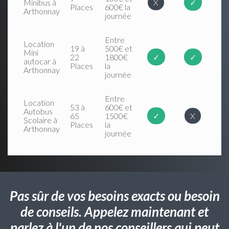
Minibus à
X
✓
Places
600€ la
Arthonnay
journée
Entre
Location
19 à
500€ et
Mini
22
1800€
✓
✓
autocar à
Places
la
Arthonnay
journée
Entre
Location
53 à
600€ et
Autobus
65
1500€
✓
X
Scolaire à
Places
la
Arthonnay
journée
Pas sûr de vos besoins exacts ou besoin
de conseils. Appelez maintenant et
parlez à l'un de nos conseillers qui peut