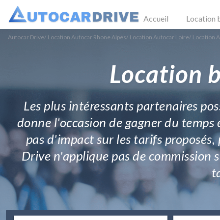
Accueil
Location 
Autocar Drive
/
Location Autocar Rhone Alpes
/
Location Autocar Loire
/
Location 
Location b
Les plus intéressants partenaires pos
donne l'occasion de gagner du temps e
pas d'impact sur les tarifs proposés,
Drive n'applique pas de commission s
t