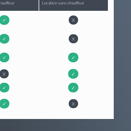
hauffeur
Location sans chauffeur
✓
X
✓
X
✓
✓
X
✓
✓
✓
✓
X