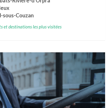
bats-Rivière-d'Orpra
leux
il-sous-Couzan
 et destinations les plus visitées