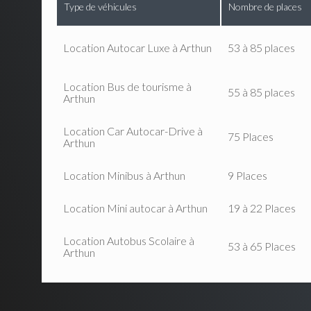
Type de véhicules
Nombre de places
Location Autocar Luxe à Arthun
53 à 85 places
Location Bus de tourisme à
55 à 85 places
Arthun
Location Car Autocar-Drive à
75 Places
Arthun
Location Minibus à Arthun
9 Places
Location Mini autocar à Arthun
19 à 22 Places
Location Autobus Scolaire à
53 à 65 Places
Arthun