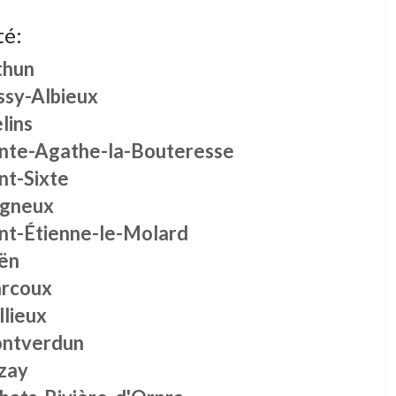
té:
thun
ssy-Albieux
lins
inte-Agathe-la-Bouteresse
nt-Sixte
igneux
int-Étienne-le-Molard
ën
rcoux
llieux
ntverdun
zay