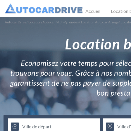
Accueil
Location 
Autocar Drive
/
Location Autocar Midi-Pyrénées
/
Location Autocar Ariège
/
Locati
Location b
Economisez votre temps pour sélecti
trouvons pour vous. Grâce à nos nomb
garantissent de ne pas payer de suppl
bon prestat