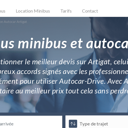
bus
Location Minibus
Tarifs
Contact
on Autocar Artigat
us minibus et autoca
onner le meilleur devis sur Artigat, celui 
reux accords signés avec les professionne
ément pour utiliser Autocar-Drive. Avec 
aire au meilleur prix tout cela sans perd