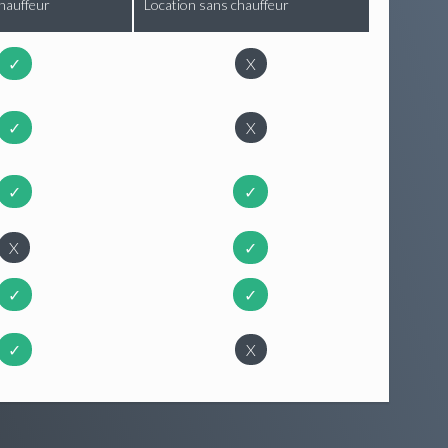
hauffeur
Location sans chauffeur
✓
X
✓
X
✓
✓
X
✓
✓
✓
✓
X