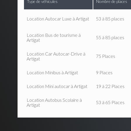
Type de véhicules
Nombre de places
Location Autocar Luxe à Artigat
53 à 85 places
Location Bus de tourisme à
55 à 85 places
Artigat
Location Car Autocar-Drive à
75 Places
Artigat
Location Minibus à Artigat
9 Places
Location Mini autocar à Artigat
19 à 22 Places
Location Autobus Scolaire à
53 à 65 Places
Artigat