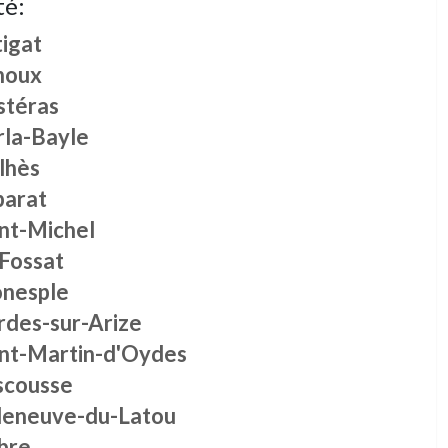
té:
tigat
noux
stéras
rla-Bayle
lhès
barat
int-Michel
 Fossat
nesple
rdes-sur-Arize
int-Martin-d'Oydes
scousse
lleneuve-du-Latou
bre