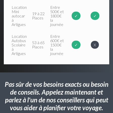
Location
Entre
Mini
500€ et
19 à 22
autocar
1800€
✓
✓
Places
à
la
Artigues
journée
Location
Entre
Autobus
600€ et
53 à 65
Scolaire
1500€
✓
X
Places
à
la
Artigues
journée
Pas sûr de vos besoins exacts ou besoin
de conseils. Appelez maintenant et
parlez à l'un de nos conseillers qui peut
vous aider à planifier votre voyage.