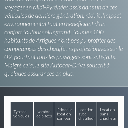
Voyager en Midi-Pyrénées assis dans un de ces
véhicules de dernière génération, réduit l'impact
environnemental tout en bénéficiant d'un
confort toujours plus grand. Tous les 100
habitants de Artigues n’ont pas pu profiter des
compétences des chauffeurs professionnels sur le
09, pourtant tous les passagers sont satisfaits.
Malgré cela, le site Autocar-Drive souscrit à
quelques assurances en plus.
Prix de la
Location
Location
Type de
Nombre
location
avec
sans
véhicules
de places
par jour
chauffeur
chauffeur