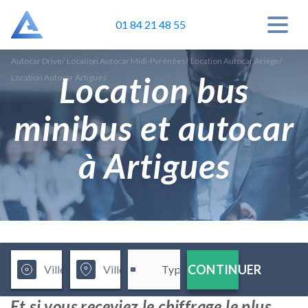
01 84 21 48 55
Autocar Drive
/
Location Autocar Midi-Pyrénées
/
Location Autocar Ariège
/
Location bus
Location Autocar Artigues
minibus et autocar
à Artigues
CONTINUER
Et si vous receviez le chiffrage le plus