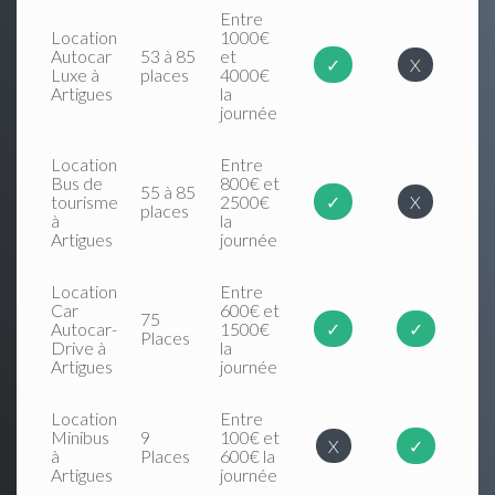
Entre
Location
1000€
Autocar
53 à 85
et
✓
X
Luxe à
places
4000€
Artigues
la
journée
Location
Entre
Bus de
800€ et
55 à 85
tourisme
2500€
✓
X
places
à
la
Artigues
journée
Location
Entre
Car
600€ et
75
Autocar-
1500€
✓
✓
Places
Drive à
la
Artigues
journée
Location
Entre
Minibus
9
100€ et
X
✓
à
Places
600€ la
Artigues
journée