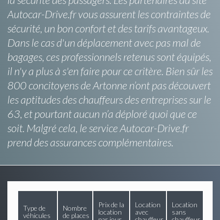
Autocar-Drive.fr vous assurent les contraintes de
sécurité, un bon confort et des tarifs avantageux.
Dans le cas d'un déplacement avec pas mal de
bagages, ces professionnels retenus sont équipés,
il n'y a plus à s'en faire pour ce critère. Bien sûr les
800 concitoyens de Artonne n’ont pas découvert
les aptitudes des chauffeurs des entreprises sur le
63, et pourtant aucun n’a déploré quoi que ce
soit. Malgré cela, le service Autocar-Drive.fr
prend des assurances complémentaires.
Prix de la
Location
Location
Type de
Nombre
location
avec
sans
véhicules
de places
par jour
chauffeur
chauffeur