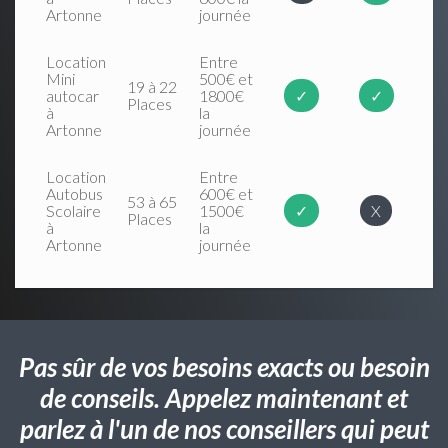
Artonne
journée
Location
Entre
Mini
500€ et
19 à 22
autocar
1800€
✓
✓
Places
à
la
Artonne
journée
Location
Entre
Autobus
600€ et
53 à 65
Scolaire
1500€
✓
X
Places
à
la
Artonne
journée
Pas sûr de vos besoins exacts ou besoin
de conseils. Appelez maintenant et
parlez à l'un de nos conseillers qui peut