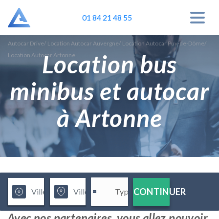
01 84 21 48 55
Autocar Drive
/
Location Autocar Auvergne
/
Location Autocar Puy-de-Dôme
/
Location bus
Location Autocar Artonne
minibus et autocar
à Artonne
CONTINUER
Avec nos partenaires, vous allez pouvoir