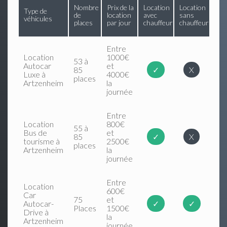
Nombre
Prix de la
Location
Location
Type de
de
location
avec
sans
véhicules
places
par jour
chauffeur
chauffeur
Entre
Location
1000€
53 à
Autocar
et
85
✓
X
Luxe à
4000€
places
Artzenheim
la
journée
Entre
Location
800€
55 à
Bus de
et
85
✓
X
tourisme à
2500€
places
Artzenheim
la
journée
Entre
Location
600€
Car
75
et
Autocar-
✓
✓
Places
1500€
Drive à
la
Artzenheim
journée