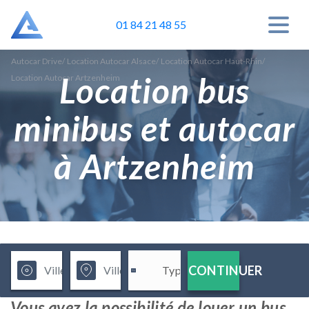
01 84 21 48 55
Autocar Drive
/
Location Autocar Alsace
/
Location Autocar Haut-Rhin
/
Location bus
Location Autocar Artzenheim
minibus et autocar
à Artzenheim
CONTINUER
Vous avez la possibilité de louer un bus