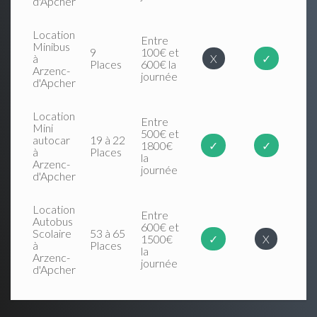
d'Apcher
Location
Entre
Minibus
9
100€ et
à
X
✓
Places
600€ la
Arzenc-
journée
d'Apcher
Location
Entre
Mini
500€ et
autocar
19 à 22
1800€
✓
✓
à
Places
la
Arzenc-
journée
d'Apcher
Location
Entre
Autobus
600€ et
Scolaire
53 à 65
1500€
✓
X
à
Places
la
Arzenc-
journée
d'Apcher