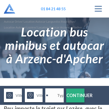
01 84 21 48 55
Autocar Drive
/
Location Autocar Languedoc Roussillon
/
Location bus
Location Autocar Lozère
/
Location Autocar Arzenc-d'Apcher
minibus et autocar
à Arzenc-d'Apcher
CONTINUER
Peu importe le trajet sur Lozère, avec le