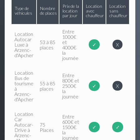
Prix de la
Location
Location
Type de
Nombre
location
avec
sans
véhicules
de places
par jour
chauffeur
chauffeur
Entre
Location
1000€
Autocar
53 à 85
et
Luxe à
✓
X
places
4000€
Arzenc-
la
d'Apcher
journée
Location
Entre
Bus de
800€ et
tourisme
55 à 85
2500€
✓
X
à
places
la
Arzenc-
journée
d'Apcher
Location
Entre
Car
600€ et
Autocar-
75
1500€
✓
✓
Drive à
Places
la
Arzenc-
journée