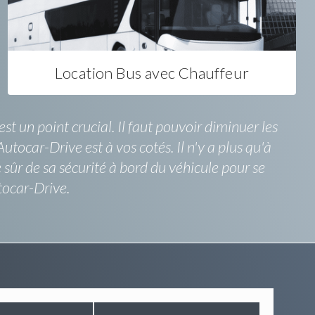
Location Bus avec Chauffeur
t un point crucial. Il faut pouvoir diminuer les
tocar-Drive est à vos cotés. Il n'y a plus qu'à
 sûr de sa sécurité à bord du véhicule pour se
tocar-Drive.