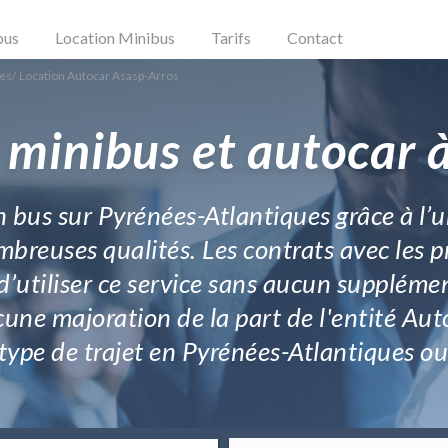
bus
Location Minibus
Tarifs
Contact
ues
/
Location Autocar Asasp-Arros
 minibus et autocar 
n bus sur Pyrénées-Atlantiques grâce à l’
breuses qualités. Les contrats avec les p
d’utiliser ce service sans aucun supplément
ucune majoration de la part de l'entité Aut
e type de trajet en Pyrénées-Atlantiques 