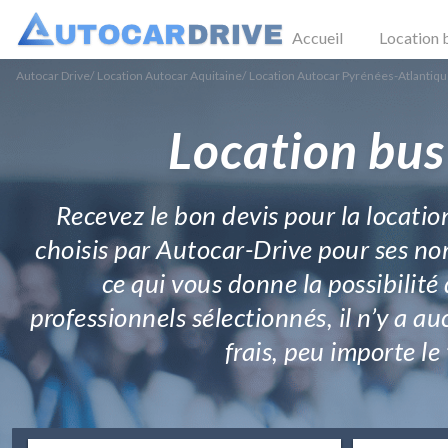
Accueil
Location 
Autocar Drive
/
Location Autocar Aquitaine
/
Location Autocar Pyrénées-Atlantiq
Location bus
Recevez le bon devis pour la locatio
choisis par Autocar-Drive pour ses nom
ce qui vous donne la possibilité 
professionnels sélectionnés, il n’y a a
frais, peu importe l