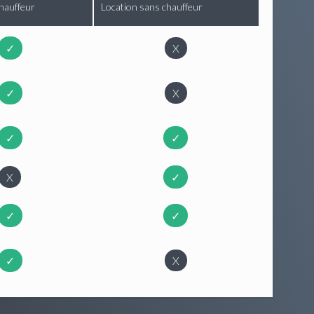
hauffeur
Location sans chauffeur
✓
X
✓
X
✓
✓
X
✓
✓
✓
✓
X