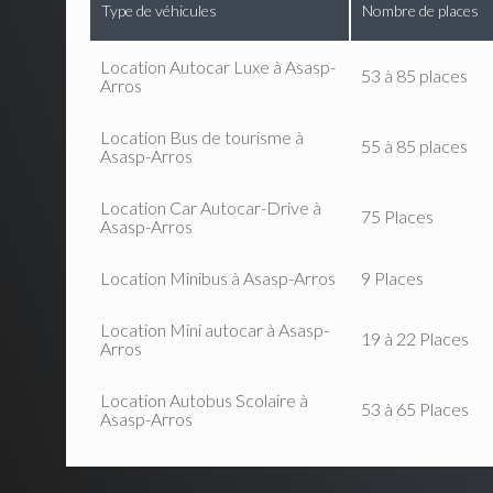
Type de véhicules
Nombre de places
Location Autocar Luxe à Asasp-
53 à 85 places
Arros
Location Bus de tourisme à
55 à 85 places
Asasp-Arros
Location Car Autocar-Drive à
75 Places
Asasp-Arros
Location Minibus à Asasp-Arros
9 Places
Location Mini autocar à Asasp-
19 à 22 Places
Arros
Location Autobus Scolaire à
53 à 65 Places
Asasp-Arros