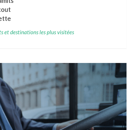
amits
cout
ette
 et destinations les plus visitées