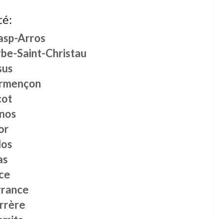
té:
asp-Arros
rbe-Saint-Christau
sus
rmençon
cot
nos
or
dos
as
ce
rrance
rrère