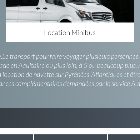
Location Minibus
.Le transport pour faire voyager plusieurs personnes es
de en Aquitaine ou plus loin, à 5 ou beaucoup plus, Au
 location de navette sur Pyrénées-Atlantiques et être
rances complémentaires demandées par le service Au