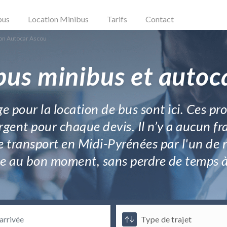
bus
Location Minibus
Tarifs
Contact
on Autocar Ascou
bus minibus et autoc
ge pour la location de bus sont ici. Ces p
gent pour chaque devis. Il n’y a aucun frai
le transport en Midi-Pyrénées par l'un de 
vice au bon moment, sans perdre de temps à