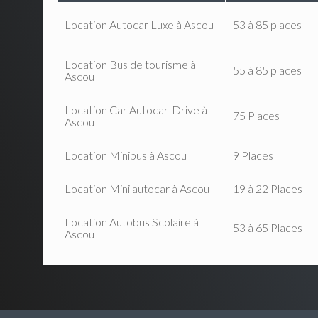
Location Autocar Luxe à Ascou
53 à 85 places
Location Bus de tourisme à
55 à 85 places
Ascou
Location Car Autocar-Drive à
75 Places
Ascou
Location Minibus à Ascou
9 Places
Location Mini autocar à Ascou
19 à 22 Places
Location Autobus Scolaire à
53 à 65 Places
Ascou