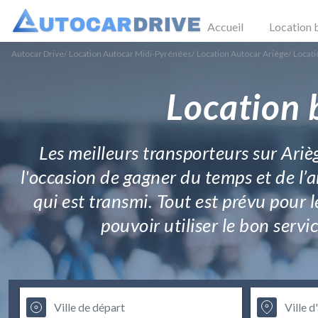
Accueil
Location 
Autocar Drive
/
Location Autocar Midi-Pyrénées
/
Location Autocar Ariège
/
Locati
Location 
Les meilleurs transporteurs sur Ariè
l'occasion de gagner du temps et de l’ar
qui est transmi. Tout est prévu pour 
pouvoir utiliser le bon ser