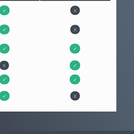
✓
X
✓
X
✓
✓
X
✓
✓
✓
✓
X