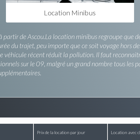
Location Minibus
 partir de Ascou.La location minibus regroupe que des
 durée du trajet, peu importe que ce soit voyage hors 
véhicule récent réduit la pollution. Il faut reconnai
nnels sur le 09, malgré un grand nombre tous les passa
supplémentaires.
Prix de la location par jour
Location avec c