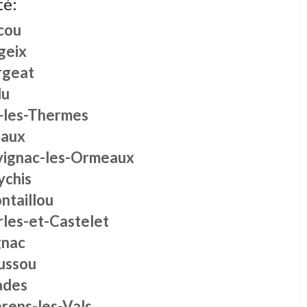
té:
cou
geix
rgeat
lu
-les-Thermes
naux
vignac-les-Ormeaux
ychis
ntaillou
rles-et-Castelet
gnac
ussou
ades
rens-les-Vals