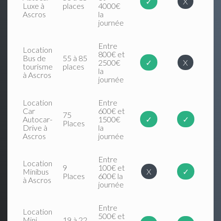
✓
X
Luxe à
places
4000€
Ascros
la
journée
Entre
Location
800€ et
Bus de
55 à 85
2500€
✓
X
tourisme
places
la
à Ascros
journée
Location
Entre
Car
600€ et
75
Autocar-
1500€
✓
✓
Places
Drive à
la
Ascros
journée
Entre
Location
9
100€ et
Minibus
X
✓
Places
600€ la
à Ascros
journée
Entre
Location
500€ et
Mini
19 à 22