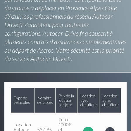
du groupe à déplacer en Provence Alpes Côte
d'Azur, les professionnels du réseau Autocar-
Drive.fr s'adaptent pour toutes les
configurations. Autocar-Drive.fr a souscrit à
plusieurs contrats d'assurances complémentaires
au départ de Ascros. Votre sécurité est la priorité
du service Autocar-Drive.fr.
Prix de la
Location
Location
Type de
Nombre
location
avec
sans
véhicules
de places
par jour
chauffeur
chauffeur
Entre
Location
1000€
Autocar
53 à 85
et