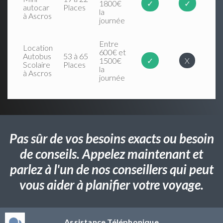
1800€
✓
✓
autocar
Places
la
à Ascros
journée
Entre
Location
600€ et
Autobus
53 à 65
1500€
✓
X
Scolaire
Places
la
à Ascros
journée
Pas sûr de vos besoins exacts ou besoin
de conseils. Appelez maintenant et
parlez à l'un de nos conseillers qui peut
vous aider à planifier votre voyage.
Assistance Téléphonique