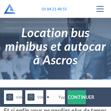
01 84 21 48 55
Autocar Drive
/
Location Autocar Provence Alpes Côte d'Azur
/
Location bus
Location Autocar Alpes-Maritimes
/
Location Autocar Ascros
minibus et autocar
à Ascros
CONTINUER
Et si enfin vous ne perdiez plus de temps