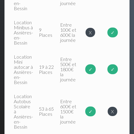
en-
journée
Bessin
Location
Entre
Minibus à
9
100€ et
Asnières-
X
✓
Places
600€ la
en-
journée
Bessin
Location
Entre
Mini
500€ et
autocar à
19 à 22
1800€
✓
✓
Asnières-
Places
la
en-
journée
Bessin
Location
Autobus
Entre
Scolaire
600€ et
53 à 65
à
1500€
✓
X
Places
Asnières-
la
en-
journée
Bessin