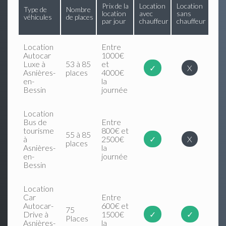
Prix de la
Location
Location
Type de
Nombre
location
avec
sans
véhicules
de places
par jour
chauffeur
chauffeur
Location
Entre
Autocar
1000€
Luxe à
53 à 85
et
✓
X
Asnières-
places
4000€
en-
la
Bessin
journée
Location
Bus de
Entre
tourisme
800€ et
55 à 85
à
2500€
✓
X
places
Asnières-
la
en-
journée
Bessin
Location
Car
Entre
Autocar-
600€ et
75
Drive à
1500€
✓
✓
Places
Asnières-
la