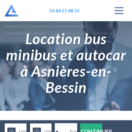
01 84 21 48 55
Autocar Drive
/
Location Autocar Basse Normandie
/
Location bus
Location Autocar Calvados
/
Location Autocar Asnières-en-Bessin
minibus et autocar
à Asnières-en-
Bessin
CONTINUER