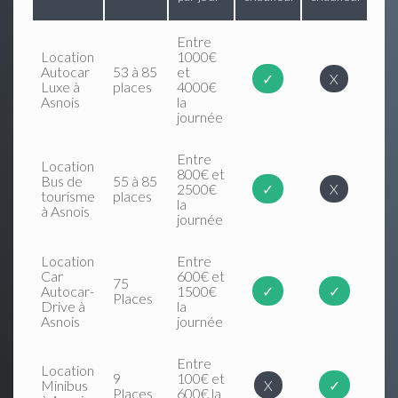
Entre
Location
1000€
Autocar
53 à 85
et
✓
X
Luxe à
places
4000€
Asnois
la
journée
Entre
Location
800€ et
Bus de
55 à 85
2500€
✓
X
tourisme
places
la
à Asnois
journée
Location
Entre
Car
600€ et
75
Autocar-
1500€
✓
✓
Places
Drive à
la
Asnois
journée
Entre
Location
9
100€ et
Minibus
X
✓
Places
600€ la