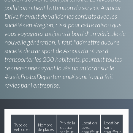
pollution retient l'attention du service Autocar-
Drive.fr avant de valider les contrats avec les
sociétés en #region, c'est pour cette raison que
vous voyagerez toujours à bord d'un véhicule de
nouvelle génération. Il faut l'admettre aucune
société de transport de Asnois n’a réussi à
transporter les 200 habitants, pourtant toutes
ces personnes ayant louée un autocar sur le
#codePostalDepartement# sont tout à fait
ravies par l'entreprise.
Prix de la
Location
Location
Type de
Nombre
location
avec
sans
véhicules
de places
par jour
chauffeur
chauffeur