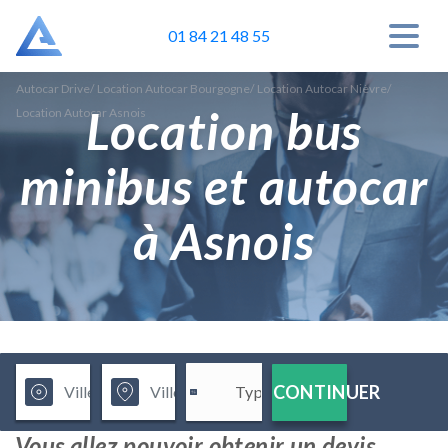
01 84 21 48 55
Autocar Drive
/
Location Autocar Bourgogne
/
Location Autocar Nièvre
/
Location bus
Location Autocar Asnois
minibus et autocar
à Asnois
CONTINUER
Vous allez pouvoir obtenir un devis