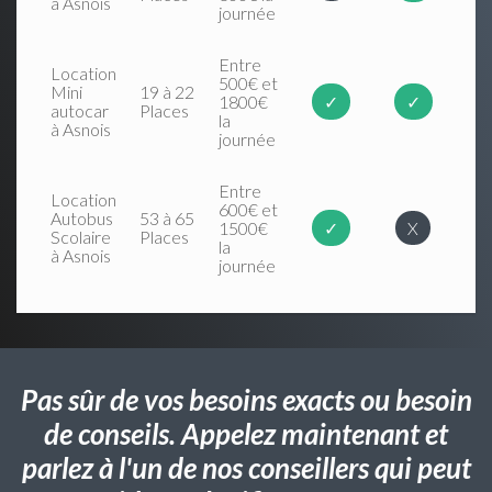
à Asnois
journée
Entre
Location
500€ et
Mini
19 à 22
1800€
✓
✓
autocar
Places
la
à Asnois
journée
Entre
Location
600€ et
Autobus
53 à 65
1500€
✓
X
Scolaire
Places
la
à Asnois
journée
Pas sûr de vos besoins exacts ou besoin
de conseils. Appelez maintenant et
parlez à l'un de nos conseillers qui peut