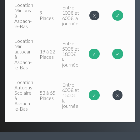
Location
Entre
Minibus
9
100€ et
à
X
✓
Places
600€ la
Aspach-
journée
le-Bas
Location
Entre
Mini
500€ et
autocar
19 à 22
1800€
✓
✓
à
Places
la
Aspach-
journée
le-Bas
Location
Entre
Autobus
600€ et
Scolaire
53 à 65
1500€
✓
X
à
Places
la
Aspach-
journée
le-Bas