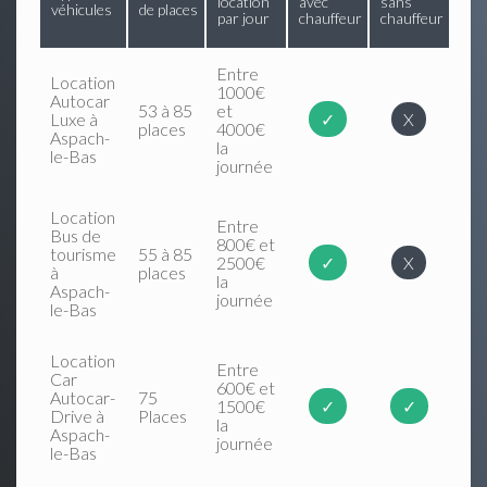
location
avec
sans
véhicules
de places
par jour
chauffeur
chauffeur
Entre
Location
1000€
Autocar
53 à 85
et
Luxe à
✓
X
places
4000€
Aspach-
la
le-Bas
journée
Location
Entre
Bus de
800€ et
tourisme
55 à 85
2500€
✓
X
à
places
la
Aspach-
journée
le-Bas
Location
Entre
Car
600€ et
Autocar-
75
1500€
✓
✓
Drive à
Places
la
Aspach-
journée
le-Bas