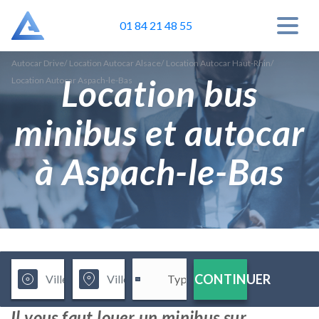
01 84 21 48 55
Autocar Drive
/
Location Autocar Alsace
/
Location Autocar Haut-Rhin
/
Location bus
Location Autocar Aspach-le-Bas
minibus et autocar
à Aspach-le-Bas
CONTINUER
Il vous faut louer un minibus sur