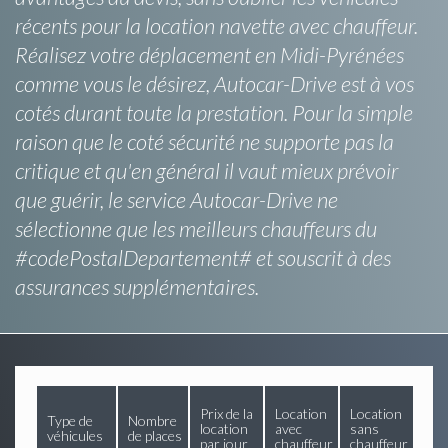
récents pour la location navette avec chauffeur.
Réalisez votre déplacement en Midi-Pyrénées
comme vous le désirez, Autocar-Drive est à vos
cotés durant toute la prestation. Pour la simple
raison que le coté sécurité ne supporte pas la
critique et qu'en général il vaut mieux prévoir
que guérir, le service Autocar-Drive ne
sélectionne que les meilleurs chauffeurs du
#codePostalDepartement# et souscrit à des
assurances supplémentaires.
Prix de la
Location
Location
Type de
Nombre
location
avec
sans
véhicules
de places
par jour
chauffeur
chauffeur