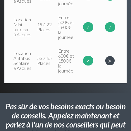
à Asques
journée
Entre
Location
500€ et
Mini
19 à 22
1800€
✓
✓
autocar
Places
la
à Asques
journée
Entre
Location
600€ et
Autobus
53 à 65
1500€
✓
X
Scolaire
Places
la
à Asques
journée
Pas sûr de vos besoins exacts ou besoin
de conseils. Appelez maintenant et
parlez à l'un de nos conseillers qui peut