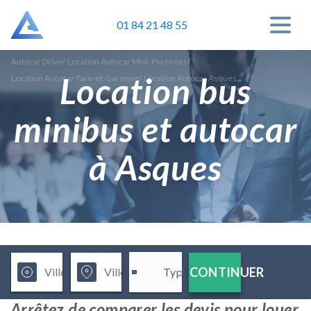
01 84 21 48 55
Autocar Drive
/
Location Autocar Midi-Pyrénées
/
Location bus
Location Autocar Tarn-et-Garonne
/
Location Autocar Asques
minibus et autocar
à Asques
CONTINUER
Arrêtez de comparer les devis pour louer