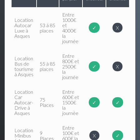
Entre
Location
1000€
Autocar
53 à 85
et
✓
X
Luxe à
places
4000€
Asques
la
journée
Entre
Location
800€ et
Bus de
55 à 85
2500€
✓
X
tourisme
places
la
à Asques
journée
Location
Entre
Car
600€ et
75
Autocar-
1500€
✓
✓
Places
Drive à
la
Asques
journée
Entre
Location
9
100€ et
Minibus
X
✓
Places
600€ la