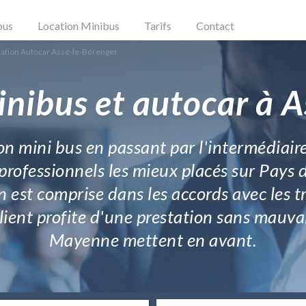
bus
Location Minibus
Tarifs
Contact
ation Autocar Assé-le-Bérenger
inibus et autocar à A
on mini bus en passant par l'intermédiair
rofessionnels les mieux placés sur Pays de
 est comprise dans les accords avec les t
 client profite d'une prestation sans mau
Mayenne mettent en avant.