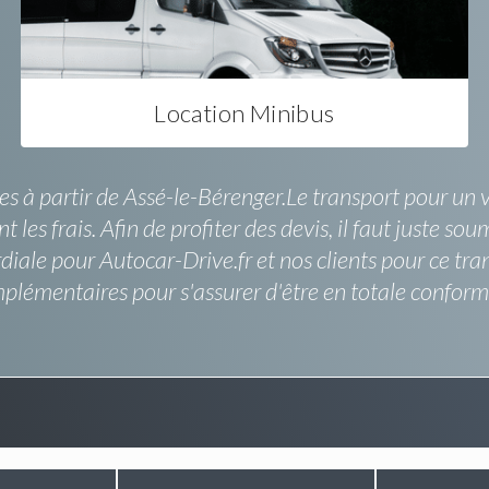
Location Minibus
 à partir de Assé-le-Bérenger.Le transport pour un vo
es frais. Afin de profiter des devis, il faut juste so
ordiale pour Autocar-Drive.fr et nos clients pour ce
omplémentaires pour s'assurer d'être en totale confor