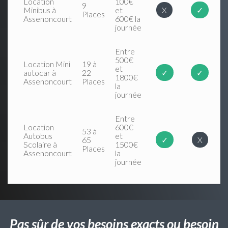
Location
100€
9
Minibus à
et
X
✓
Places
Assenoncourt
600€ la
journée
Entre
500€
Location Mini
19 à
et
autocar à
22
✓
✓
1800€
Assenoncourt
Places
la
journée
Entre
Location
600€
53 à
Autobus
et
65
✓
X
Scolaire à
1500€
Places
Assenoncourt
la
journée
Pas sûr de vos besoins exacts ou besoin