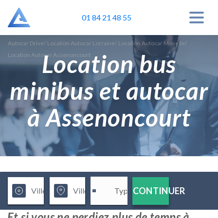
01 84 21 48 55
Autocar Drive
/
Location Autocar Lorraine
/
Location Autocar Moselle
/
Location bus
Location Autocar Assenoncourt
minibus et autocar
à Assenoncourt
CONTINUER
Et si vous ne perdiez plus de temps à