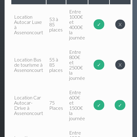
Entre
Location
1000€
53 à
Autocar Luxe
et
85
✓
X
à
4000€
places
Assenoncourt
la
journée
Entre
800€
Location Bus
55 à
et
de tourisme à
85
✓
X
2500€
Assenoncourt
places
la
journée
Entre
Location Car
600€
Autocar-
75
et
✓
✓
Drive à
Places
1500€
Assenoncourt
la
journée
Entre