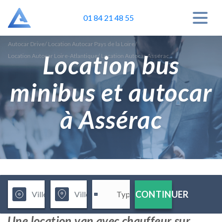
01 84 21 48 55
Autocar Drive
/
Location Autocar Pays de la Loire
/
Location bus
Location Autocar Loire-Atlantique
/
Location Autocar Assérac
minibus et autocar
à Assérac
CONTINUER
Une location van avec chauffeur sur