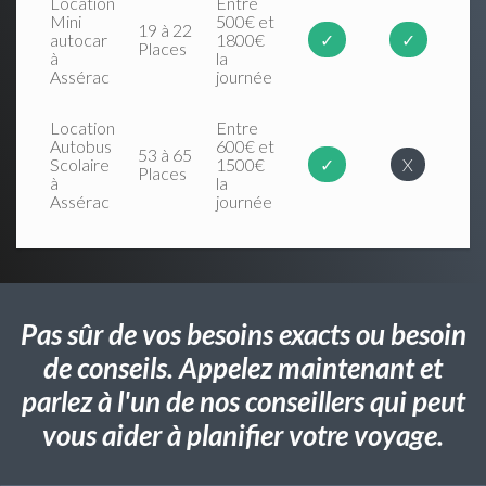
Location
Entre
Mini
500€ et
19 à 22
autocar
1800€
✓
✓
Places
à
la
Assérac
journée
Location
Entre
Autobus
600€ et
53 à 65
Scolaire
1500€
✓
X
Places
à
la
Assérac
journée
Pas sûr de vos besoins exacts ou besoin
de conseils. Appelez maintenant et
parlez à l'un de nos conseillers qui peut
vous aider à planifier votre voyage.