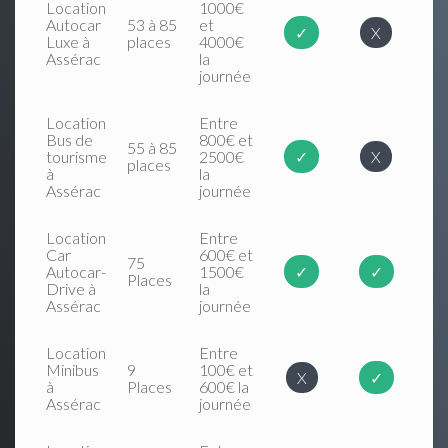
Location
1000€
Autocar
53 à 85
et
✓
X
Luxe à
places
4000€
Assérac
la
journée
Location
Entre
Bus de
800€ et
55 à 85
tourisme
2500€
✓
X
places
à
la
Assérac
journée
Location
Entre
Car
600€ et
75
Autocar-
1500€
✓
✓
Places
Drive à
la
Assérac
journée
Location
Entre
Minibus
9
100€ et
X
✓
à
Places
600€ la
Assérac
journée