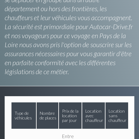
département ou hors des frontières, les
chauffeurs et leur véhicules vous accompagnent.
La sécurité est primordiale pour Autocar-Drive.fr
et nos voyageurs pour ce voyage en Pays de la
Loire nous avons pris l'option de souscrire sur les
assurances nécessaires pour vous garantir d'être
en parfaite conformité avec les différentes
législations de ce métier.
Prix de la
Location
Location
Type de
Nombre
location
avec
sans
véhicules
de places
par jour
chauffeur
chauffeur
Entre